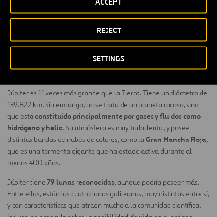
ACCEPT
clima más cálido. Esto, junto a la presencia de otros elementos
como el carbono, el nitrógeno y el fósforo, pudo ofrecer
condiciones adecuadas para la vida en el pasado. De igual modo,
REJECT
se han descubierto moléculas orgánicas, lo que sugiere que
albergó o alberga formas de vida microscópicas
.
SETTINGS
¿Cómo es el planeta Júpiter?
Júpiter es 11 veces más grande que la Tierra. Tiene un diámetro de
139.822 km. Sin embargo, no se trata de un planeta rocoso, sino
constituido principalmente por gases y fluidos como
que está
hidrógeno y helio
. Su atmósfera es muy turbulenta, y posee
Gran Mancha Roja
distintas bandas de nubes de colores, como la
,
que es una tormenta gigante que ha estado activa durante al
menos 400 años.
79 lunas reconocidas
Júpiter tiene
, aunque podría poseer más.
Entre ellas, están las cuatro lunas galileanas, muy distintas entre sí,
y con características que atraen mucho a la comunidad científica.
posibilidad de vida
Incluso, se especula sobre la
en el océano