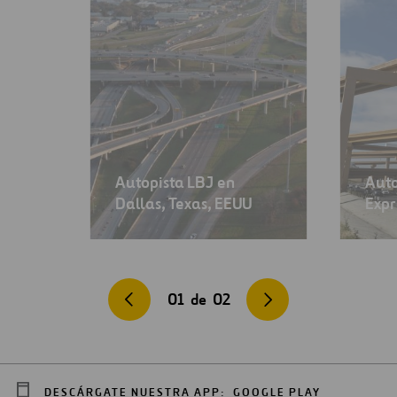
Autopista LBJ en
Auto
Dallas, Texas, EEUU
Expr
01
de
02
DESCÁRGATE NUESTRA APP:
GOOGLE PLAY