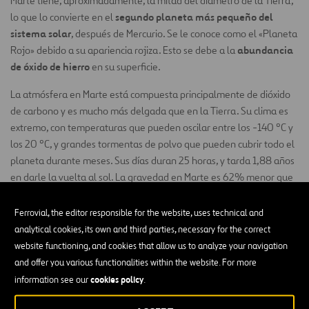
Marte tiene, aproximadamente, la mitad del diámetro de la Tierra,
segundo planeta más pequeño del
lo que lo convierte en el
sistema solar
, después de Mercurio. Se le conoce como el «Planeta
abundancia
Rojo» debido a su apariencia rojiza. Esto se debe a la
de óxido de hierro
en su superficie.
La atmósfera en Marte está compuesta principalmente de dióxido
de carbono y es mucho más delgada que en la Tierra. Su clima es
extremo, con temperaturas que pueden oscilar entre los -140 ºC y
los 20 ºC, y grandes tormentas de polvo que pueden cubrir todo el
planeta durante meses. Sus días duran 25 horas, y tarda 1,88 años
en darle la vuelta al sol. La gravedad en Marte es 62% menor que
dos lunas irregulares
en la tierra. Posee
: Fobos y Deimos.
Ferrovial, the editor responsible for the website, uses technical and
Marte es el único planeta en el sistema solar, además de la Tierra,
analytical cookies, its own and third parties, necessary for the correct
agua líquida
donde se han encontrado evidencias de
. También se
website functioning, and cookies that allow us to analyze your navigation
cree que hay agua congelada en los polos del planeta y bajo su
and offer you various functionalities within the website. For more
superficie.
cookies policy
information see our
.
Las misiones espaciales han probado que Marte tuvo alguna vez un