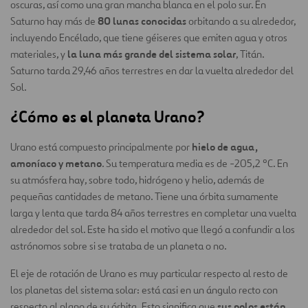
oscuras, así como una gran mancha blanca en el polo sur. En
80 lunas conocidas
Saturno hay más de
orbitando a su alrededor,
incluyendo Encélado, que tiene géiseres que emiten agua y otros
la luna más grande del sistema solar
materiales, y
, Titán.
Saturno tarda 29,46 años terrestres en dar la vuelta alrededor del
Sol.
¿Cómo es el planeta Urano?
hielo de agua,
Urano está compuesto principalmente por
amoníaco y metano
. Su temperatura media es de -205,2 ºC. En
su atmósfera hay, sobre todo, hidrógeno y helio, además de
pequeñas cantidades de metano. Tiene una órbita sumamente
larga y lenta que tarda 84 años terrestres en completar una vuelta
alrededor del sol. Este ha sido el motivo que llegó a confundir a los
astrónomos sobre si se trataba de un planeta o no.
El eje de rotación de Urano es muy particular respecto al resto de
los planetas del sistema solar: está casi en un ángulo recto con
sus polos están
respecto al plano de su órbita. Esto significa que