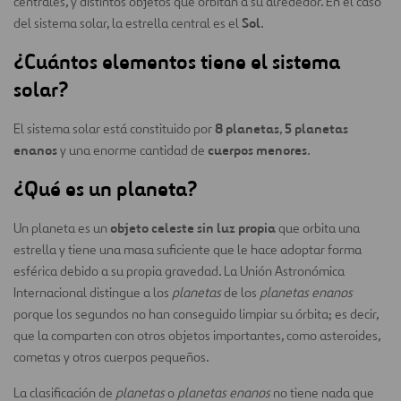
centrales, y distintos objetos que orbitan a su alrededor. En el caso
Sol
del sistema solar, la estrella central es el
.
¿Cuántos elementos tiene el sistema
solar?
8 planetas
5 planetas
El sistema solar está constituido por
,
enanos
cuerpos menores
y una enorme cantidad de
.
¿Qué es un planeta?
objeto celeste sin luz propia
Un planeta es un
que orbita una
estrella y tiene una masa suficiente que le hace adoptar forma
esférica debido a su propia gravedad. La Unión Astronómica
Internacional distingue a los
planetas
de los
planetas enanos
porque los segundos no han conseguido limpiar su órbita; es decir,
que la comparten con otros objetos importantes, como asteroides,
cometas y otros cuerpos pequeños.
La clasificación de
planetas
o
planetas enanos
no tiene nada que