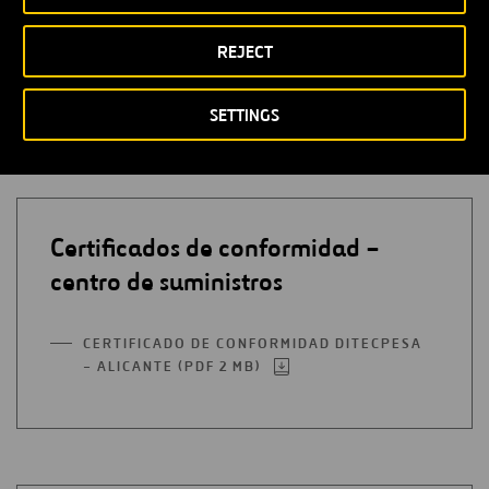
UNA
NUEVA
REJECT
PESTAÑA
SETTINGS
Emulsiones Bituminosas
Certificados de conformidad –
centro de suministros
CERTIFICADO DE CONFORMIDAD DITECPESA
– ALICANTE (PDF 2 MB)
ABRIR
EN
UNA
NUEVA
PESTAÑA