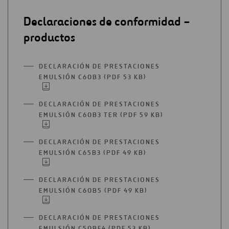
Declaraciones de conformidad –
productos
DECLARACIÓN DE PRESTACIONES
EMULSIÓN C60B3 (PDF 53 KB)
ABRIR
EN
UNA
DECLARACIÓN DE PRESTACIONES
NUEVA
EMULSIÓN C60B3 TER (PDF 59 KB)
ABRIR
PESTAÑA
EN
UNA
DECLARACIÓN DE PRESTACIONES
NUEVA
EMULSIÓN C65B3 (PDF 49 KB)
ABRIR
PESTAÑA
EN
UNA
DECLARACIÓN DE PRESTACIONES
NUEVA
EMULSIÓN C60B5 (PDF 49 KB)
ABRIR
PESTAÑA
EN
UNA
DECLARACIÓN DE PRESTACIONES
NUEVA
EMULSIÓN C50BF4 (PDF 53 KB)