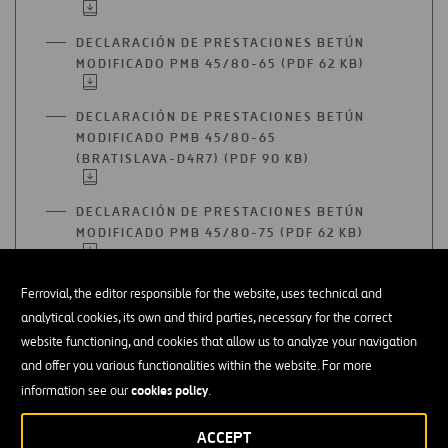
EN
UNA
DECLARACIÓN DE PRESTACIONES BETÚN
NUEVA
MODIFICADO PMB 45/80-65 (PDF 62 KB)
ABRIR
PESTAÑA
EN
UNA
DECLARACIÓN DE PRESTACIONES BETÚN
NUEVA
MODIFICADO PMB 45/80-65
PESTAÑA
(BRATISLAVA-D4R7) (PDF 90 KB)
ABRIR
EN
UNA
DECLARACIÓN DE PRESTACIONES BETÚN
NUEVA
MODIFICADO PMB 45/80-75 (PDF 62 KB)
ABRIR
PESTAÑA
EN
UNA
DECLARACIÓN DE PRESTACIONES BETÚN
Ferrovial, the editor responsible for the website, uses technical and
NUEVA
MODIFICADO CON POLÍMEROS Y CAUCHO
PESTAÑA
analytical cookies, its own and third parties, necessary for the correct
(NFU) PMB 45/80-60 C (PDF 92 KB)
ABRIR
website functioning, and cookies that allow us to analyze your navigation
EN
and offer you various functionalities within the website. For more
UNA
DECLARACIÓN DE PRESTACIONES BETÚN
cookies policy
NUEVA
information see our
.
MODIFICADO CON POLÍMEROS Y CAUCHO
PESTAÑA
(NFU) PMB 45/80-65 C (PDF 92 KB)
ABRIR
ACCEPT
EN