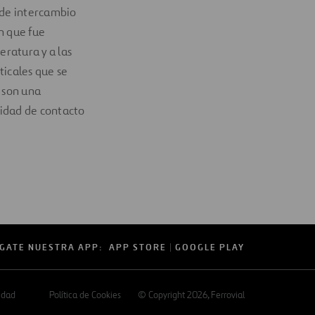
 de intercambio
n que fue
ratura y a las
ticales que se
, son una
alidad de contacto
GATE NUESTRA APP:
APP STORE
GOOGLE PLAY
cidad
Política de Cookies
© Copyright 2026
, Ferrovial