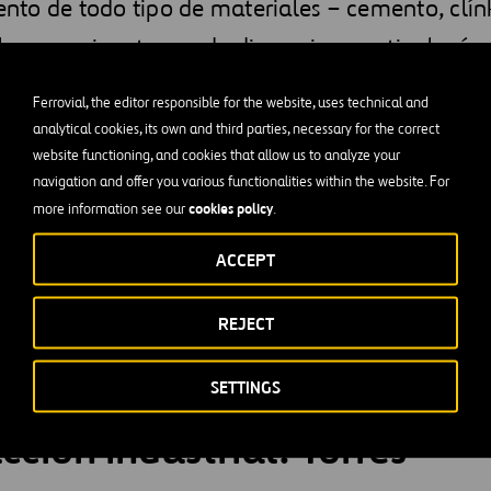
to de todo tipo de materiales – cemento, clínk
les, escoria, etc. – y de dimensiones y tipología
líndricos, multicamerales, multicelulares,… alc
Ferrovial, the editor responsible for the website, uses technical and
iones diámetros mayores de 50 metros y altura
analytical cookies, its own and third parties, necessary for the correct
website functioning, and cookies that allow us to analyze your
navigation and offer you various functionalities within the website. For
cookies policy
more information see our
.
 incluye desde granjas solares a construcción de naves con e
o de los elementos comunes son los silos y los espacios de alm
ACCEPT
iciones óptimas.
REJECT
 Silo de Azúcar en Olmedo de unas dimensiones de 50 m de diá
amos el Sistema de Encofrado Deslizante a fin de poder izar la
SETTINGS
 se va deslizando el hormigón de la estructura.
cción industrial: Torres