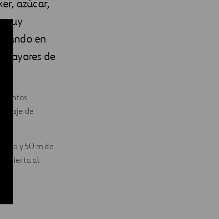
er, azúcar,
s muy
anzando en
s mayores de
lementos
acenaje de
metro y 50 m de
 cubierta al