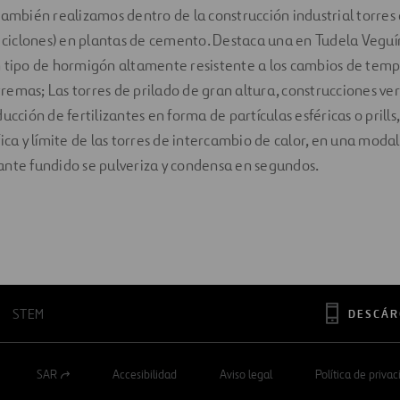
también realizamos dentro de la construcción industrial torres
e ciclones) en plantas de cemento. Destaca una en Tudela Veguí
 tipo de hormigón altamente resistente a los cambios de tempe
emas; Las torres de prilado de gran altura, construcciones ver
ucción de fertilizantes en forma de partículas esféricas o prills
fica y límite de las torres de intercambio de calor, en una mod
lizante fundido se pulveriza y condensa en segundos.
STEM
DESCÁR
SAR
Accesibilidad
Aviso legal
Política de priva
Abrir
en