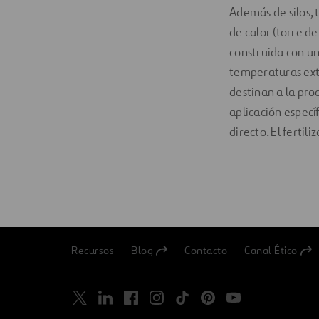
Además de silos, 
de calor (torre d
construida con un
temperaturas extr
destinan a la prod
aplicación especí
directo. El ferti
Recursos
Blog
Contacto
Canal Ético
Abrir
Abrir
en
en
una
una
nueva
nueva
pestaña
pestaña