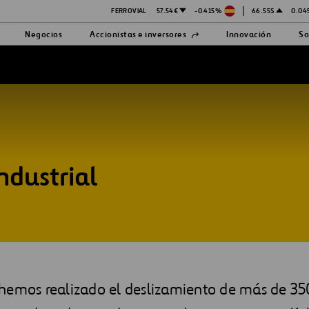
|
FERROVIAL
57.54€
-0.415%
66.55$
0.04
Abrir
Negocios
Accionistas e inversores
Innovación
So
en
una
nueva
pestaña
ndustrial
hemos realizado el deslizamiento de más de 350