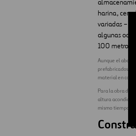
almacenamien
harina, cerea
variadas – ci
algunas ocas
100 metros.
Aunque el abanico
prefabricados, un
material en cond
Para la obra del
altura acondicion
mismo tiempo que
Constru