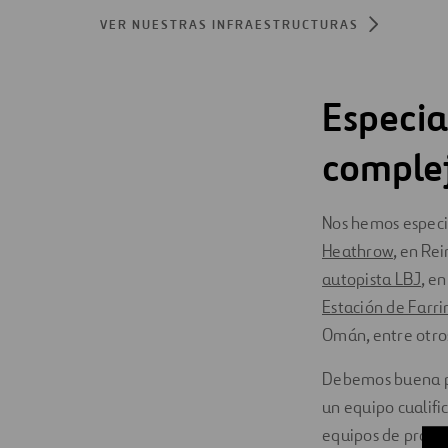
VER NUESTRAS INFRAESTRUCTURAS
Especia
complej
Nos hemos especi
Heathrow
, en Re
autopista LBJ
, e
Estación de Farr
Omán, entre otro
Debemos buena par
un equipo cualifi
equipos de proyec