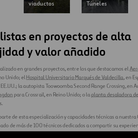
viaductos
Túneles
listas en proyectos de alta
idad y valor añadido
alizado en grandes proyectos, entre los que destacamos el
Aer
ino Unido; el
Hospital Universitario Marqués de Valdecilla
, en E
n EE.UU.; la autopista Toowoomba Second Range Crossing, en Au
ingdon
para Crossrail, en Reino Unido; o la
planta desaladora d
s.
te de esta especialización y capacidades técnicas a nuestra O
cado de más de 100 técnicos dedicados a compartir su experien
to para optimizar e innovar los diseños, asegurando que los cl