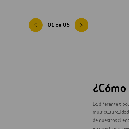
01
de
05
¿Cómo 
La diferente tipo
multiculturalidad,
de nuestros clien
en nuestros proye