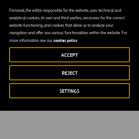
 mejores prácticas internacionales de toda nuestra cartera glo
Ferrovial, the editor responsible for the website, uses technical and
idad destaca también nuestras empresas especializadas:
Tecpr
analytical cookies, its own and third parties, necessary for the correct
website functioning, and cookies that allow us to analyze your
ructuras;
Ditecpesa
, en el desarrollo, fabricación y comercializ
navigation and offer you various functionalities within the website. For
cos;
Edytesa
en trabajos de encofrado deslizante y heavy lifting
cookies policy
more information see our
.
pecializada en diseño, montaje y puesta en servicio de instalaci
ra civil, edificación y obra industrial.
ACCEPT
 con filiales internacionales como
Cadagua
, líder en el merca
REJECT
onstrucción de plantas de tratamiento y depuración de aguas; o
construcción de carreteras y con foco en Texas (EEUU). Así com
SETTINGS
s del mercado polaco especializada en el desarrollo integral de
ación, construcción industrial y promoción inmobiliaria.