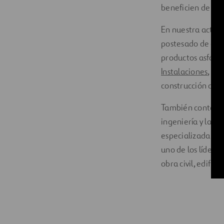
beneficien de las
En nuestra activ
postesado de est
productos asfálti
Instalaciones
, es
construcción de ob
También contamos
ingeniería y la c
especializada en 
uno de los lídere
obra civil, edific