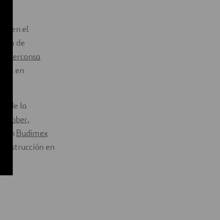
bal.
esa
, en el
ación de
; y
Ferconsa
ones en
do de la
Webber
,
o con
Budimex
 construcción en