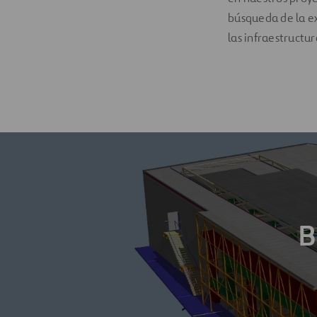
búsqueda de la e
las infraestructu
B