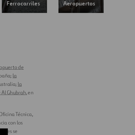
Ferrocarriles
Aeropuertos
opuerto de
spaña;
la
stralia;
la
e Al Ghubrah
, en
ficina Técnica,
cia con los
ientes se