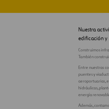
Nuestra activ
edificación y 
Construimos infra
También construim
Entre nuestras co
puentes y viaducto
aeroportuarias, e
hidráulicas, plan
energía renovable
Además, contamos