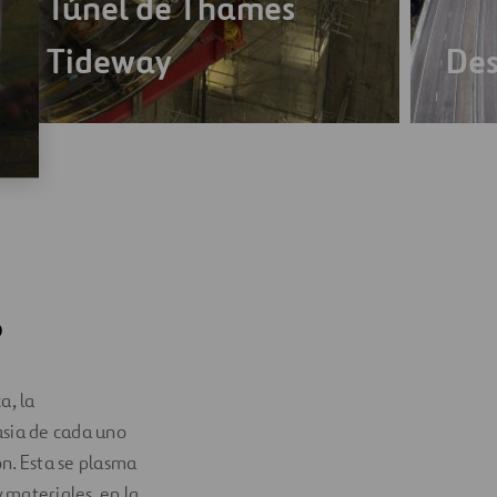
Túnel de Thames
Tideway
De
?
a, la
rasia de cada uno
ón. Esta se plasma
 materiales, en la