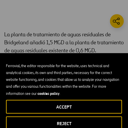
La planta de tratamiento de aguas residuales de
Bridgeland añadió 1,5 MGD a la planta de tratamiento
de aguas residuales existente de 0,6 MGD.
Este proyecto incluyó la construcción de depósitos de aireación de
Ferrovial, the editor responsible for the website, uses technical and
burbujas, un clarificador de 90 pies de diámetro, digestores, un
analytical cookies, its own and third parties, necessary for the correct
filtro de disco para efluentes, instalaciones de desinfección
website functioning, and cookies that allow us to analyze your navigation
ultravioleta, varios edificios, estación de bombeo
in situ
, estación de
and offer you various functionalities within the website. For more
bombeo de efluentes, y todas la tuberías, componentes eléctricos y
cookies policy
information see our
.
accesorios. También contempla la ampliación del estanque de
detención
in situ
, el estanque de efluentes y reutilización, que se ha
ACCEPT
revestido recientemente, y la construcción de una tubería
subterránea desde la planta hasta un lago de servicio a 0,25 millas
REJECT
de distancia.