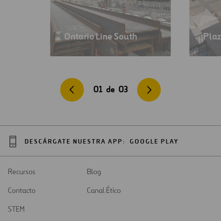
Ontario Line South
Plaz
01
de
03
DESCÁRGATE NUESTRA APP:
GOOGLE PLAY
Recursos
Blog
Contacto
Canal Ético
STEM