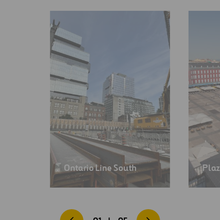
Ontario Line South
Plaz