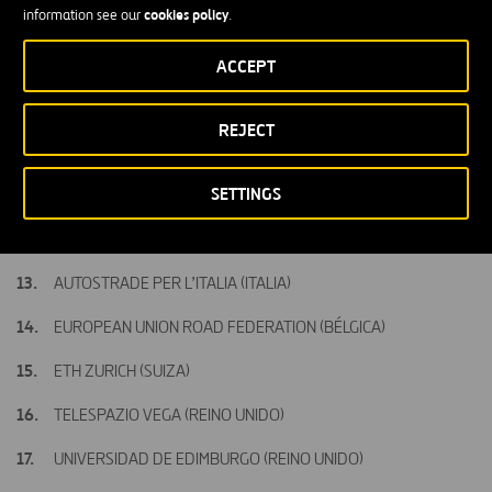
cookies policy
information see our
.
UNIVERSIDAD DE BATH (REINO UNIDO)
CEMOSA (ESPAÑA)
ACCEPT
LOUIS BERGER (ESPAÑA)
REJECT
INGENIERÍA Y CONSERVACIÓN CONTRA INCENDIOS (ESPAÑA)
SETTINGS
INFRAESTRUTURAS DE PORTUGAL (PORTUGAL)
AISCAT SERVIZI (ITALIA)
AUTOSTRADE PER L’ITALIA (ITALIA)
EUROPEAN UNION ROAD FEDERATION (BÉLGICA)
ETH ZURICH (SUIZA)
TELESPAZIO VEGA (REINO UNIDO)
UNIVERSIDAD DE EDIMBURGO (REINO UNIDO)