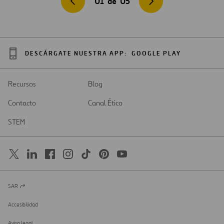
01
de
05
DESCÁRGATE NUESTRA APP:
GOOGLE PLAY
Recursos
Blog
Contacto
Canal Ético
STEM
SAR
Abrir
en
una
Accesibilidad
nueva
pestaña
Aviso legal