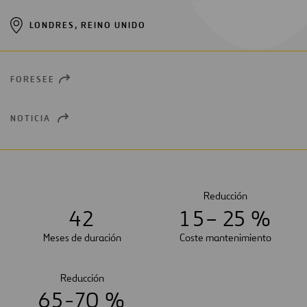
LONDRES, REINO UNIDO
FORESEE
OPEN
NEW
WINDOW
NOTICIA
OPEN
NEW
WINDOW
Reducción
4
2
1
5
– 25 %
Meses de duración
Coste mantenimiento
Reducción
6
5
-70 %