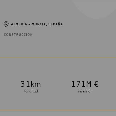
ALMERÍA – MURCIA, ESPAÑA
CONSTRUCCIÓN
3
1
km
1
7
1
M €
longitud
inversión