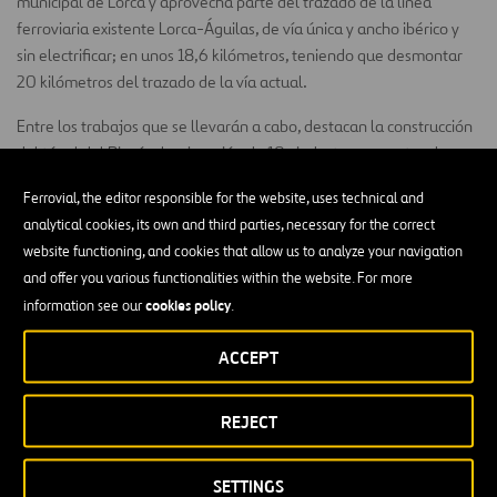
municipal de Lorca y aprovecha parte del trazado de la línea
ferroviaria existente Lorca-Águilas, de vía única y ancho ibérico y
sin electrificar; en unos 18,6 kilómetros, teniendo que desmontar
20 kilómetros del trazado de la vía actual.
Entre los trabajos que se llevarán a cabo, destacan la construcción
del túnel del Rincón, la ejecución de 10 viaductos o puentes de
diferentes tipologías con una longitud total de 1.250 metros y la
Ferrovial, the editor responsible for the website, uses technical and
realización de otras 28 estructuras, entre otras. Está previsto que
analytical cookies, its own and third parties, necessary for the correct
las obras tengan un plazo de ejecución de 34 meses.
website functioning, and cookies that allow us to analyze your navigation
Sobre el Corredor Mediterráneo de Alta
and offer you various functionalities within the website. For more
cookies policy
information see our
.
Velocidad
ACCEPT
La Línea Almería – Murcia,
integrada en el Corredor Mediterráneo
de Alta Velocidad
, conectará la ciudad de Almería con dicho
Corredor, así como con la Línea de Alta Velocidad Madrid-Castilla
REJECT
La Mancha-Comunidad Valenciana-Región de Murcia. De esta
manera, se favorecerán las relaciones ferroviarias de Almería con
SETTINGS
Murcia, Levante, Cataluña, Castilla la Mancha y el centro