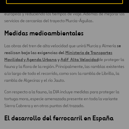
peninsular, integrándola en el conjunto de las redes ferroviarias
europeas y reduciendo los tiempos de viaje. Además de mejorar los
servicios de cercanías del trayecto Murcia-Águilas.
Medidas medioambientales
se
Las obras del tren de alta velocidad que unirá Murcia y Almería
realizan bajo las exigencias del
Ministerio de Transportes
Movilidad
y Agenda Urbana
y
Adif Alta Velocidad
de proteger la
fauna y la flora de la región. Principalmente, las ramblas existentes
a lo largo de todo el recorrido, como son: la rambla de Librilla, la
rambla de Algeciras y el río Jauto.
Con respecto a la fauna, la DIA incluye medidas para proteger la
tortuga mora, especie amenazada presente en toda la variante
Sierra Cabrera y en otros puntos del trazado.
El desarrollo del ferrocarril en España