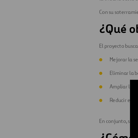
Con su soterramie
¿Qué ob
El proyecto busca
Mejorar la se
Eliminar la b
Ampliar la s
Reducir el i
En conjunto, se t
¿Cómo s