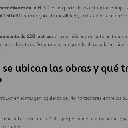
terramiento de la M-30
forma parte de las actuaciones impul
id Calle 30
para mejorar la movilidad y la sostenibilidad en el 
brimiento de 620 metros
de la autovía bajo la antigua tribuna
n
, en el distrito de Arganzuela, integrando el trazado en túnel
o.
se ubican las obras y qué 
?
rrollan en el margen izquierdo del río Manzanares, entre los p
 tramo del arco sur de la M-30 que permanecía en superficie, y
el estadio.