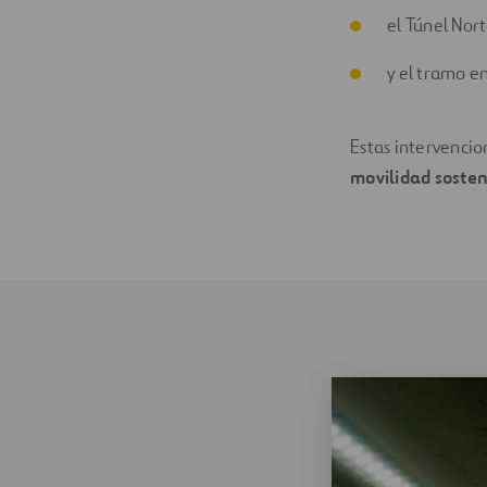
el Túnel Nort
y el tramo en
Estas intervencio
movilidad sosten