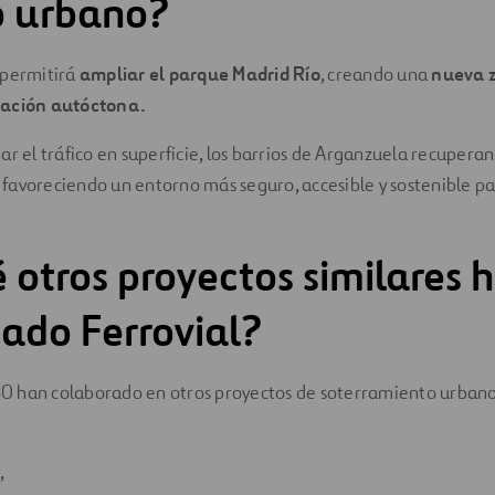
o urbano?
 permitirá
ampliar el parque Madrid Río
, creando una
nueva 
tación autóctona.
ar el tráfico en superficie, los barrios de Arganzuela recupera
o, favoreciendo un entorno más seguro, accesible y sostenible p
 otros proyectos similares 
pado Ferrovial?
 30 han colaborado en otros proyectos de soterramiento urbano
,