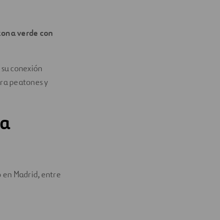
zona verde con
n su conexión
ara peatones y
ha
 en Madrid, entre