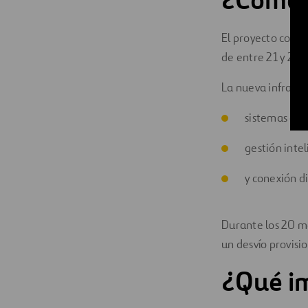
El proyecto conte
de entre 21 y 26 
La nueva infraest
sistemas de v
gestión intel
y conexión d
Durante los 20 me
un desvío provisi
¿Qué im