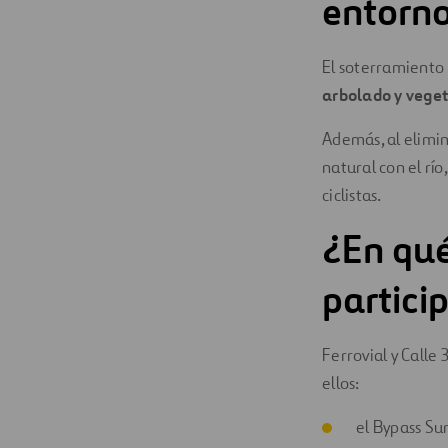
entorn
El soterramiento
arbolado y vege
Además, al elimin
natural con el rí
ciclistas.
¿En qué
partici
Ferrovial y Calle
ellos:
el Bypass Sur