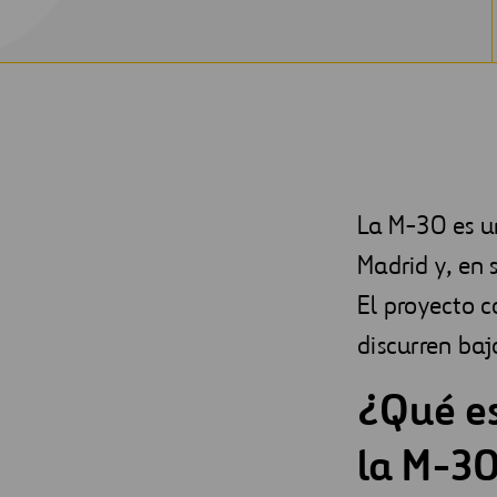
La M-30 es un
Madrid y, en 
El proyecto c
discurren baj
¿Qué es
la M-3