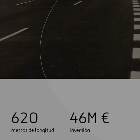
6
2
0
4
6
M €
metros de longitud
inversión