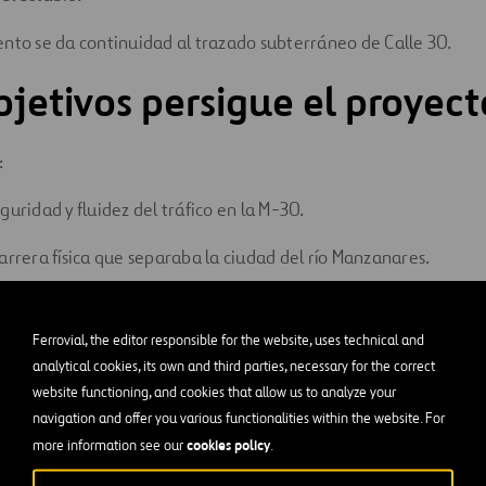
nto se da continuidad al trazado subterráneo de Calle 30.
jetivos persigue el proyec
:
guridad y fluidez del tráfico en la M-30.
arrera física que separaba la ciudad del río Manzanares.
uperficie del parque Madrid Río con nuevas zonas verdes.
Ferrovial, the editor responsible for the website, uses technical and
mpacto ambiental y acústico del tráfico urbano.
analytical cookies, its own and third parties, necessary for the correct
website functioning, and cookies that allow us to analyze your
navigation and offer you various functionalities within the website. For
rata de una obra que combina movilidad, integración urbana y s
cookies policy
more information see our
.
e ejecutan las obras del t