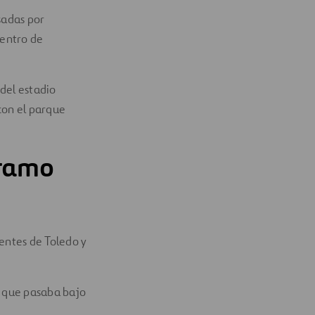
sadas por
centro de
 del estadio
 con el parque
tramo
uentes de Toledo y
a que pasaba bajo