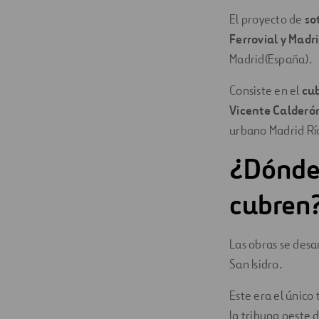
El proyecto de
so
Ferrovial y Madr
Madrid(España).
Consiste en el
cu
Vicente Calderó
urbano Madrid Rí
¿Dónde 
cubren
Las obras se desa
San Isidro.
Este era el único
la tribuna oeste d