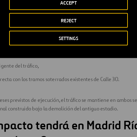
ACCEPT
mpla la construcción de un falso túnel de 620 m de longitud, 
REJECT
metros.
SETTINGS
ructura incluirá:
entilación y control de incendios,
igente del tráfico,
irecta con los tramos soterrados existentes de Calle 30.
ses previstos de ejecución, el tráfico se mantiene en ambos se
onal construido bajo la demolición del antiguo estadio.
pacto tendrá en Madrid Río