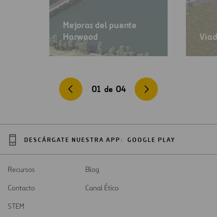
Mejoras del puente
Harwood
Viad
01
de
04
DESCÁRGATE NUESTRA APP:
GOOGLE PLAY
Recursos
Blog
Contacto
Canal Ético
STEM