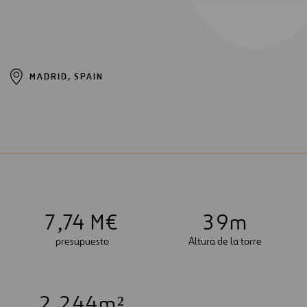
MADRID, SPAIN
7
,74 M€
3
9
m
presupuesto
Altura de la torre
2
.
2
4
4
m²