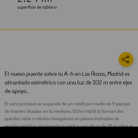
superficie de tablero
El nuevo puente sobre la A-6 en Las Rozas, Madrid es
atirantado asimétrico con una luz de 102 m entre ejes
de apoyo.
El vano principal se suspende de un mástil por medio de 9 parejas
de tirantes situados en la mediana. Dicho mástil lo forman dos
grandes velas o células triangulares en planos inclinados de
sección metálica, alcanzando su vértice una altura de 39 m sobre el
terreno. En el vértice superior de las células triangulares se inserta