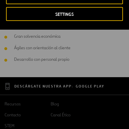
Todo ello con un equipo altamente cualificado destacando:
Compromiso integral en seguridad, salud y bienestar
SETTINGS
Con más de 25 años de experiencia
Gran solvencia económica
Ágiles con orientación al cliente
Desarrollo con personal propio
DESCÁRGATE NUESTRA APP:
GOOGLE PLAY
Recursos
Blog
Contacto
Canal Ético
STEM