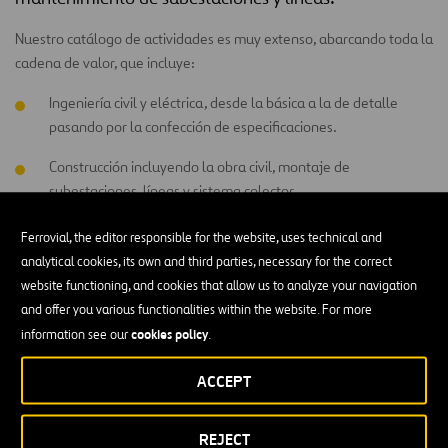
Nuestro catálogo de actividades es muy extenso, abarcando toda la
cadena de valor, que incluye:
Ingeniería civil y eléctrica, desde la básica a la de detalle
pasando por la confección de especificaciones.
Construcción incluyendo la obra civil, montaje de
subestaciones, líneas y sistema colector.
Puesta en marcha con personal altamente cualificado y con
Ferrovial, the editor responsible for the website, uses technical and
experiencia para llevar a cabo las pruebas funcionales, de
analytical cookies, its own and third parties, necessary for the correct
ajuste y estudios de selectividad, coordinación global de
website functioning, and cookies that allow us to analyze your navigation
ensayos, etc.
and offer you various functionalities within the website. For more
cookies policy
information see our
.
Mantenimiento tanto preventivo como correctivo.
ACCEPT
Nuestro equipo
REJECT