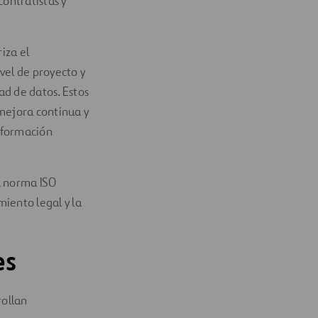
contratistas y
iza el
el de proyecto y
ad de datos. Estos
mejora continua y
información
a norma ISO
iento legal y la
es
rollan