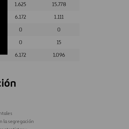
1.625
15.778
6.172
1.111
0
0
0
15
6.172
1.096
ción
ntales
en la segregación