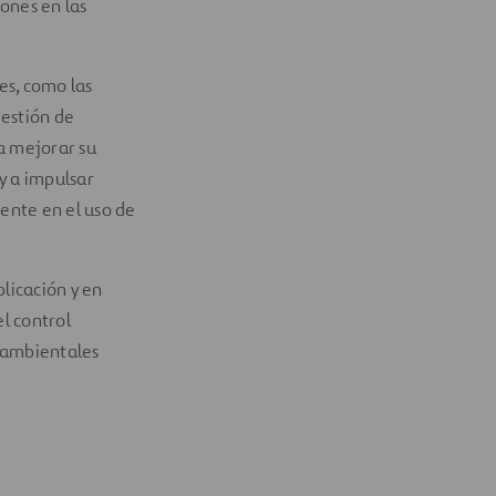
ones en las
es, como las
gestión de
a mejorar su
y a impulsar
iente en el uso de
plicación y en
el control
s ambientales