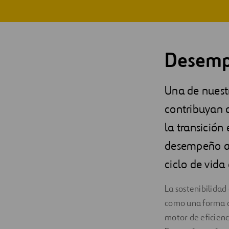
Digitalización
Automatización
Desemp
Ingeniería
Una de nuestr
contribuyan a
la transición
desempeño amb
ciclo de vida
La sostenibilidad
como una forma d
motor de eficienc