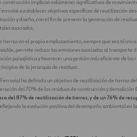
e construcción implican volúmenes significativos de movimiento 
errovial a establecer objetivos específicos de reutilización des
ficación y diseño, con el fin de prevenir la generación de residu
ales asociados.
de tierras en el propio emplazamiento, siempre que sea técnica
able, permite reducir las emisiones asociadas al transporte d
ación paisajística y favorecer una gestión más eficiente de los 
incipios de la jerarquía de residuos.
 Ferrovial ha definido un objetivo de reutilización de tierras d
eración del 70% de los residuos de construcción y demolición 
asa del 87% de reutilización de tierras, y de un 76% de rec
reflejando la evolución positiva del desempeño ambiental en la