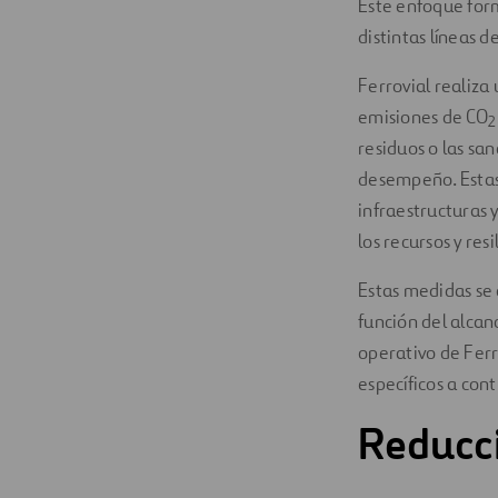
Este enfoque form
distintas líneas d
Ferrovial realiza
emisiones de CO
residuos o las sa
desempeño. Estas 
infraestructuras 
los recursos y resi
Estas medidas se 
función del alcanc
operativo de Ferr
específicos a cont
Reducc