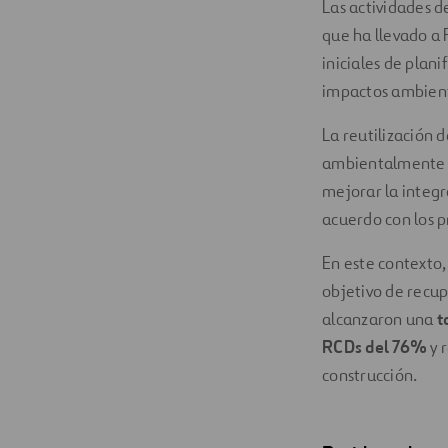
Las actividades d
que ha llevado a F
iniciales de plani
impactos ambient
La reutilización 
ambientalmente vi
mejorar la integr
acuerdo con los pr
En este contexto,
objetivo de recup
alcanzaron una
t
RCDs del 76%
y 
construcción.