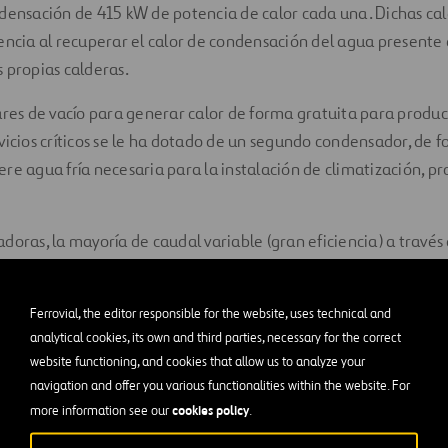
ndensación de 415 kW de potencia de calor cada una. Dichas ca
encia al recuperar el calor de condensación del agua presente
 propias calderas.
ares de vacío para generar calor de forma gratuita para produc
vicios críticos se le ha dotado de un segundo condensador, de
re agua fría necesaria para la instalación de climatización, p
doras, la mayoría de caudal variable (gran eficiencia) a través
7 m hacia los elementos terminales.
a climatizar zonas hospitalarias y 167 fancoils para climatizar 
Ferrovial, the editor responsible for the website, uses technical and
analytical cookies, its own and third parties, necessary for the correct
partidas por el resto del hospital.
website functioning, and cookies that allow us to analyze your
na serie de equipos de expansión directa que dan servicio pri
navigation and offer you various functionalities within the website. For
cookies policy
more information see our
.
nstalaciones especiales para resonancia magnética, quirófanos,
cos.