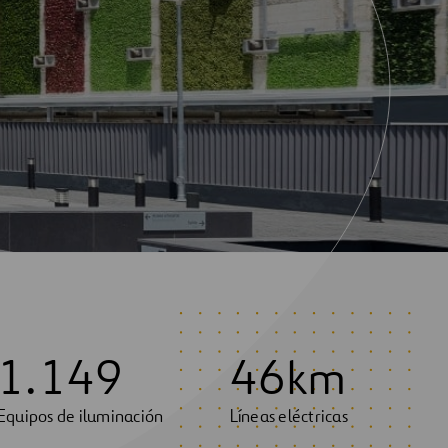
1
.
1
4
9
4
6
km
Equipos de iluminación
Líneas eléctricas