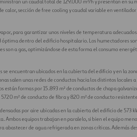
ministran un caudal total de 129.000 m³/h y presentan en su m
e calor, sección de free cooling y caudal variable en ventilador
apor, para garantizar unos niveles de temperatura adecuados
óptima dentro del edificio hospitalario. Los humectadores son 
es son a gas, optimizándose de esta forma el consumo energét
 se encuentran ubicados en la cubierta del edificio y en la zona
nas salen unas redes de conductos hacia los distintos locales a 
os están formas por 15.893 m² de conductos de chapa galvaniz
, 5720 m² de conducto de fibra y 820 m² de conducto resistente
densadas por aire ubicadas en la cubierta del edificio de 573 
ica. Ambos equipos trabajan en paralelo, si bien el equipo meno
a abastecer de agua refrigerada en zonas críticas. Además de