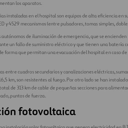
mentan los aparatos.
as instaladas en el hospital son equipos de alta eficiencia en 
ED y 4529 mecanismos (entre pulsadores, tomas simples, dobles,
s autónomos de iluminación de emergencia, que se encienden
nte un fallo de suministro eléctrico y que tienen una batería c
e forma que permitan una evacuación del hospital en caso d
icas entre cuadros secundarios y canalizaciones eléctricas, suma
16,5 km, son resistentes al fuego. Por otro lado se han instalad
total de 313 km de cable de pequeñas secciones para alimentac
ado, puntos de fuerza.
ción fotovoltaica
na instalación solar fotovoltaica que genera electricidad en B.