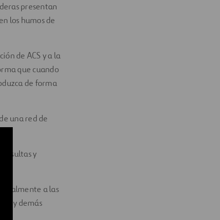
lderas presentan
 en los humos de
ción de ACS y a la
 forma que cuando
roduzca de forma
 de una red de
consultas y
ncipalmente a las
 UCI y demás