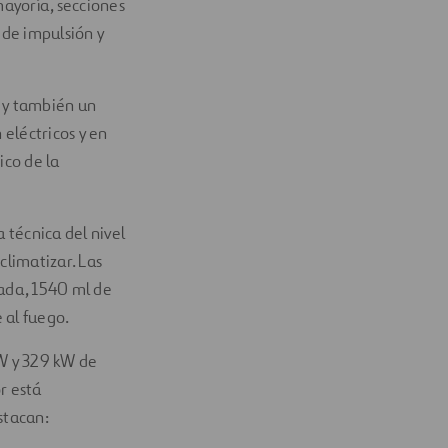
ayoría, secciones
 de impulsión y
 y también un
eléctricos y en
ico de la
 técnica del nivel
climatizar. Las
ada, 1540 ml de
 al fuego.
kW y 329 kW de
r está
stacan: