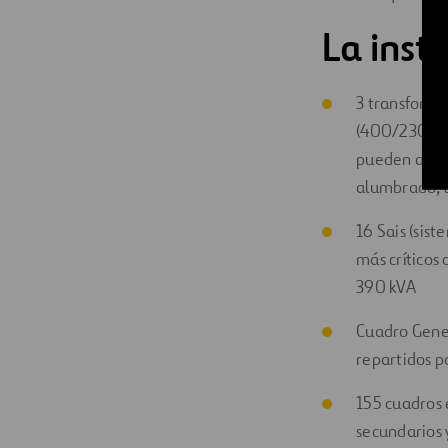
La inst
3 transforma
(400/230 V) 
pueden alime
alumbrado, t
16 Sais (sis
más críticos
390 kVA
Cuadro Gener
repartidos po
155 cuadros 
secundarios y