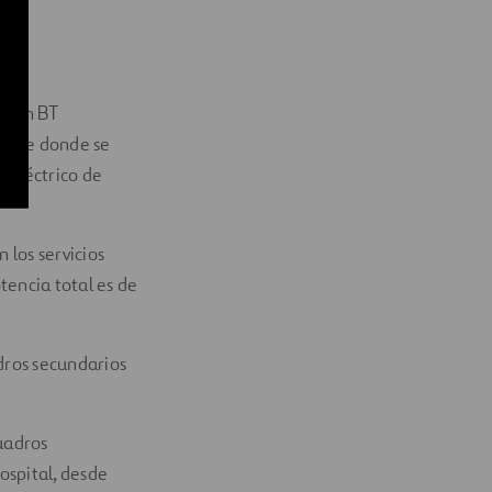
:
ar en BT
desde donde se
 eléctrico de
 los servicios
tencia total es de
dros secundarios
cuadros
hospital, desde