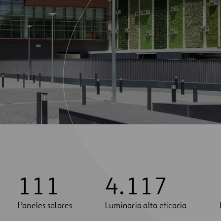
1
1
1
4
.
1
1
7
Paneles solares
Luminaria alta eficacia