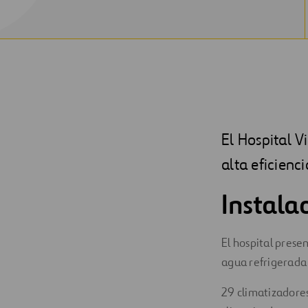
El Hospital V
alta eficienc
Instala
El hospital prese
agua refrigerada 
29 climatizadores