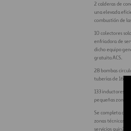
2 calderas de co
una elevada efici
combustión de las
10 colectores sol
enfriadora de ser
dicho equipo gene
gratuita ACS.
28 bombas circula
tuberías de 16.90
133 inductores par
pequeñas zonas re
Se completa con u
zonas técnicas. I
servicios quirúrgi