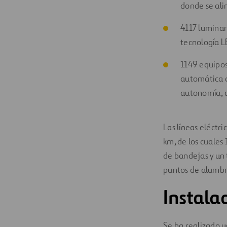
donde se ali
4117 luminari
tecnología L
1149 equipo
automática a
autonomía, d
Las líneas eléctr
km, de los cuales 
de bandejas y un 
puntos de alumbr
Instala
Se ha realizado u