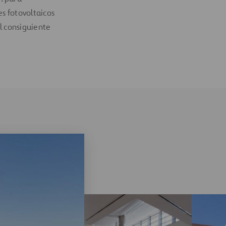
es fotovoltaicos
l consiguiente