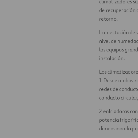
climatizadores su
de recuperación d
retorno.
Humectación de v
nivel de humedad 
los equipos grand
instalación.
Los climatizadores
1. Desde ambas zo
redes de conduct
conducto circular
2 enfriadoras con
potencia frigoríf
dimensionado par