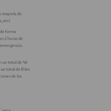
su mayoría de
 etc).
 de forma
on 2 horas de
e emergencia.
n un total de 46
o un total de 8 km
iones de los
T. para