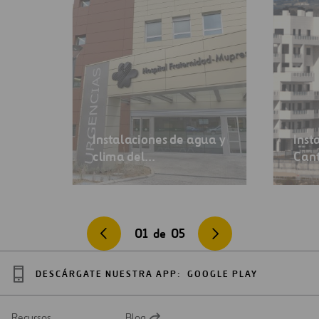
Instalaciones de agua y
Inst
clima del…
Cant
01
de
05
DESCÁRGATE NUESTRA APP:
GOOGLE PLAY
Recursos
Blog