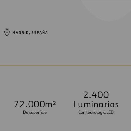
MADRID, ESPAÑA
2
.
4
0
0
7
2
.
0
0
0
m²
Luminarias
De superficie
Con tecnología LED