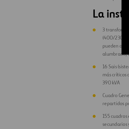
La inst
3 transforma
(400/230 V) 
pueden alime
alumbrado, t
16 Sais (sis
más críticos
390 kVA
Cuadro Gener
repartidos po
155 cuadros 
secundarios y