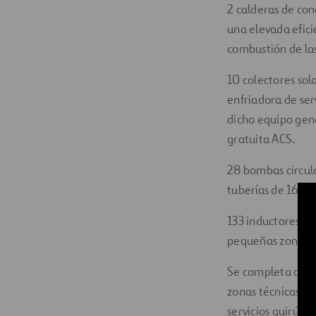
2 calderas de co
una elevada efici
combustión de las
10 colectores sol
enfriadora de ser
dicho equipo gene
gratuita ACS.
28 bombas circula
tuberías de 16.90
133 inductores par
pequeñas zonas re
Se completa con u
zonas técnicas. I
servicios quirúrgi