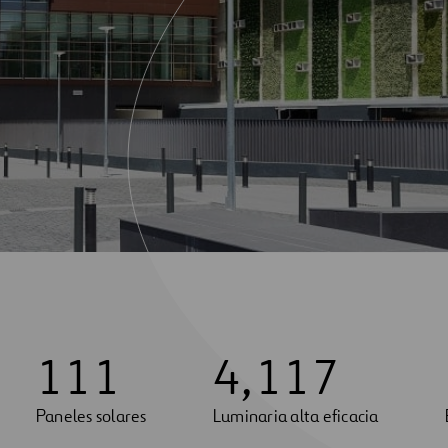
1
1
1
4
,
1
1
7
Paneles solares
Luminaria alta eficacia