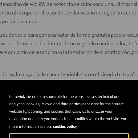
ndensación de 415 kW de potencia de calor cada una. Dichas ca
encia al recuperar el calor de condensación del agua presente
 propias calderas.
ares de vacío para generar calor de forma gratuita para produc
vicios críticos se le ha dotado de un segundo condensador, de
re agua fría necesaria para la instalación de climatización, p
doras, la mayoría de caudal variable (gran eficiencia) a través
7 m hacia los elementos terminales.
a climatizar zonas hospitalarias y 167 fancoils para climatizar 
Ferrovial, the editor responsible for the website, uses technical and
analytical cookies, its own and third parties, necessary for the correct
partidas por el resto del hospital.
website functioning, and cookies that allow us to analyze your
na serie de equipos de expansión directa que dan servicio pri
navigation and offer you various functionalities within the website. For
cookies policy
more information see our
.
nstalaciones especiales para resonancia magnética, quirófanos,
cos.