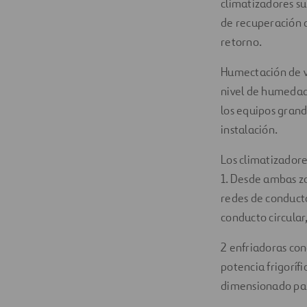
climatizadores su
de recuperación d
retorno.
Humectación de v
nivel de humedad 
los equipos grand
instalación.
Los climatizadores
1. Desde ambas zo
redes de conduct
conducto circular
2 enfriadoras con
potencia frigoríf
dimensionado par