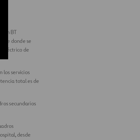
:
ar en BT
desde donde se
 eléctrico de
 los servicios
tencia total es de
dros secundarios
cuadros
hospital, desde