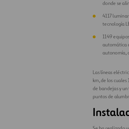
donde se ali
4117 luminari
tecnología L
1149 equipo
automática a
autonomía, d
Las líneas eléctr
km, de los cuales 
de bandejas y un 
puntos de alumbr
Instala
Se ha realizado u