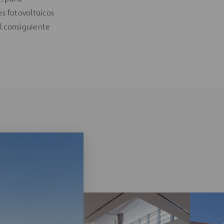
es fotovoltaicos
l consiguiente