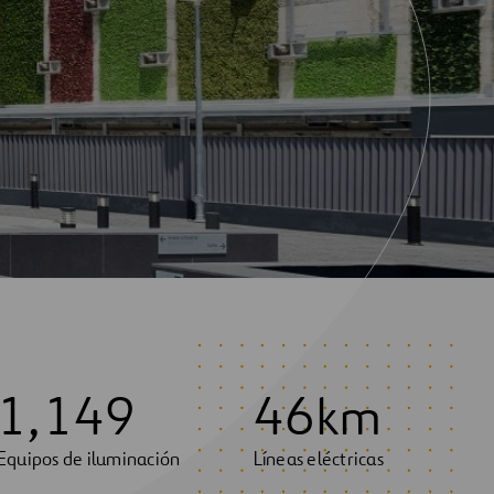
1
,
1
4
9
4
6
km
Equipos de iluminación
Líneas eléctricas