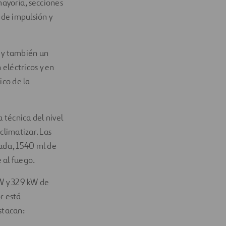
ayoría, secciones
 de impulsión y
 y también un
eléctricos y en
ico de la
 técnica del nivel
climatizar. Las
ada, 1540 ml de
 al fuego.
kW y 329 kW de
r está
stacan: