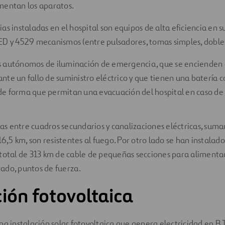
mentan los aparatos.
as instaladas en el hospital son equipos de alta eficiencia en 
ED y 4529 mecanismos (entre pulsadores, tomas simples, dobles,
s autónomos de iluminación de emergencia, que se encienden
nte un fallo de suministro eléctrico y que tienen una batería c
e forma que permitan una evacuación del hospital en caso d
icas entre cuadros secundarios y canalizaciones eléctricas, suma
16,5 km, son resistentes al fuego. Por otro lado se han instalad
total de 313 km de cable de pequeñas secciones para alimentac
ado, puntos de fuerza.
ción fotovoltaica
na instalación solar fotovoltaica que genera electricidad en B.