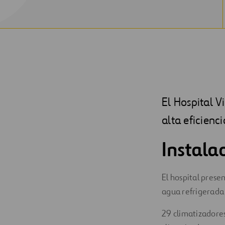
El Hospital V
alta eficienc
Instala
El hospital prese
agua refrigerada 
29 climatizadores