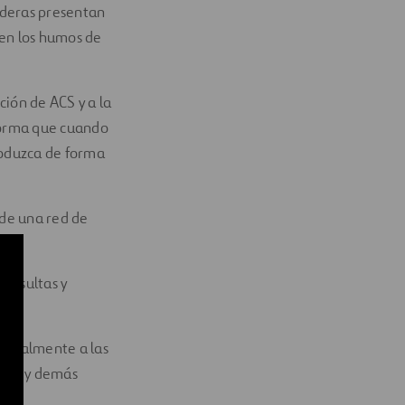
lderas presentan
 en los humos de
ción de ACS y a la
 forma que cuando
roduzca de forma
 de una red de
consultas y
ncipalmente a las
 UCI y demás