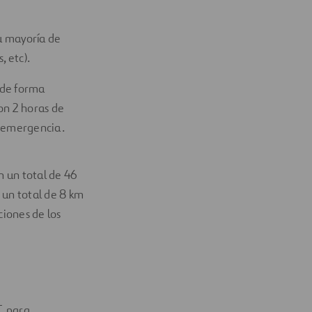
su mayoría de
 etc).
 de forma
on 2 horas de
e emergencia.
n un total de 46
o un total de 8 km
iones de los
T. para