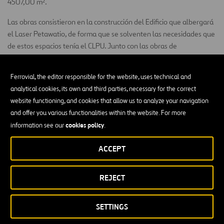
4507,00 m².
Las obras consistieron en la construcción del Edificio que albergará
el Laser Petawatio, de forma que se solventen las necesidades que
de estos espacios tenía el CLPU. Junto con las obras de
construcción del edificio también se acometieron Obras de
urbanización interior de la parcela.
Ferrovial, the editor responsible for the website, uses technical and
El edificio se divide en 3 plantas, cada una de ellas con los
analytical cookies, its own and third parties, necessary for the correct
siguientes usos:
website functioning, and cookies that allow us to analyze your navigation
and offer you various functionalities within the website. For more
Semi-sótano: Instalaciones (Fontanería, Centro de
cookies policy
information see our
.
Transformación, Rack centralizado de Voz/Datos y Cuadro
General de Baja tensión), aseos, Sala Laboratorios y Sala
ACCEPT
Láser.
Planta baja: Aseos, Recepción, Aulas, Despachos y Mirador
REJECT
del Láser.
Planta Primera: Despachos y aseo.
SETTINGS
Cubierta: Sala de bombas, Sala de grupo Electrógeno y