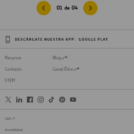
01
de
04
DESCÁRGATE NUESTRA APP:
GOOGLE PLAY
Recursos
Blog
Abrir
en
Contacto
Canal Ético
una
Abrir
nueva
en
STEM
pestaña
una
nueva
pestaña
SAR
Abrir
en
una
Accesibilidad
nueva