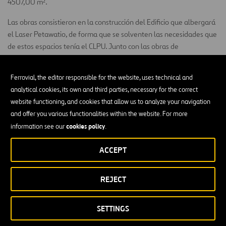
4507,00 m².
Las obras consistieron en la construcción del Edificio que albergará
el Laser Petawatio, de forma que se solventen las necesidades que
de estos espacios tenía el CLPU. Junto con las obras de
construcción del edificio también se acometieron Obras de
urbanización interior de la parcela.
Ferrovial, the editor responsible for the website, uses technical and
El edificio se divide en 3 plantas, cada una de ellas con los
analytical cookies, its own and third parties, necessary for the correct
siguientes usos:
website functioning, and cookies that allow us to analyze your navigation
and offer you various functionalities within the website. For more
Semi-sótano: Instalaciones (Fontanería, Centro de
cookies policy
information see our
.
Transformación, Rack centralizado de Voz/Datos y Cuadro
General de Baja tensión), aseos, Sala Laboratorios y Sala
ACCEPT
Láser.
Planta baja: Aseos, Recepción, Aulas, Despachos y Mirador
REJECT
del Láser.
Planta Primera: Despachos y aseo.
SETTINGS
Cubierta: Sala de bombas, Sala de grupo Electrógeno y