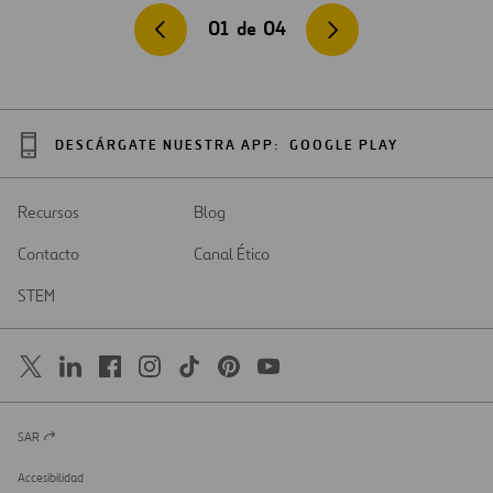
01
de
04
DESCÁRGATE NUESTRA APP:
GOOGLE PLAY
Recursos
Blog
Contacto
Canal Ético
STEM
SAR
Abrir
en
una
Accesibilidad
nueva