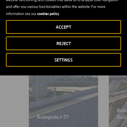
VER TODO
and offer you various functionalities within the website. For more
cookies policy
information see our
.
ACCEPT
REJECT
SETTINGS
Auto
Autopista I-77
Dall