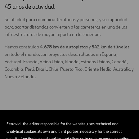
45 años de actividad.
Su utilidad para comunicar territorios y personas, y su capacidad
para acortar distancias convierten a las carreteras en una de las
infraestructuras de mayor impacto en la sociedad.
4.678 km de autopistas
542 km de túneles
Hemos construido
y
en todo el mundo, con proyectos desarrollados en España,
Portugal, Francia, Reino Unido, Irlanda, Estados Unidos, Canadá,
Colombia, Perú, Brasil, Chile, Puerto Rico, Oriente Medio, Australia y
Nueva Zelanda.
PROYECTOS
Construcción de carreteras
Ferrovial, the editor responsible for the website, uses technical and
analytical cookies, its own and third parties, necessary for the correct
website functioning, and cookies that allow us to analyze your navigation