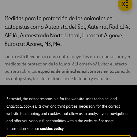
Medidas para la protección de los animales en
autopistas como Autopista del Sol, Autema, Radial 4,
AP36, Autoestrada Norte Litoral, Euroscut Algarve,
Euroscut Azores, M3, M4.
Cintra está llevando a cabo cuatro proyectos en los que se incluyen
medidas de protección de la fauna. ¿El objetivo? Evitar el efecto
especies de animales existentes en la zona
barrera sobre las
de
las autopistas, facilitar el tránsito de la fauna y evitar los
atropellos.
Dichas medidas se implementarán, por el momento, en la
Ferrovial, the editor responsible for the website, uses technical and
Autopista del Sol
,
Autema
, Radial4, AP36,
Autoestradas Norte
analytical cookies, its own and third parties, necessary for the correct
Litoral
, Euroscut Algarve,
Euroscut Azores
,
M3
y
M4
:
website functioning, and cookies that allow us to analyze your navigation
and offer you various functionalities within the website. For more
Cerramiento de la autopista:
A lo largo del trazado se
cookies policy
information see our
.
instalará una valla o cerramiento que actuará como