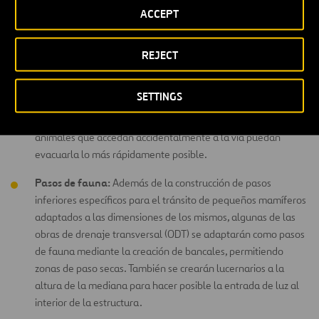
obstáculo al tránsito, evitando que los animales accedan a la
ACCEPT
autopista de manera involuntaria. En aquellas zonas donde
haya presencia de fauna con hábitos excavadores, como por
REJECT
ejemplo tejones, dichas estructuras se enterrarán unos
centímetros en el suelo y se doblarán hacia el exterior.
SETTINGS
Dispositivos de escape de fauna:
Estos dispositivos –puertas
integradas en el cerramiento o rampas–, permitirán que los
animales que accedan accidentalmente a la vía puedan
evacuarla lo más rápidamente posible.
Pasos de fauna:
Además de la construcción de pasos
inferiores específicos para el tránsito de pequeños mamíferos
adaptados a las dimensiones de los mismos, algunas de las
obras de drenaje transversal (ODT) se adaptarán como pasos
de fauna mediante la creación de bancales, permitiendo
zonas de paso secas. También se crearán lucernarios a la
altura de la mediana para hacer posible la entrada de luz al
interior de la estructura.