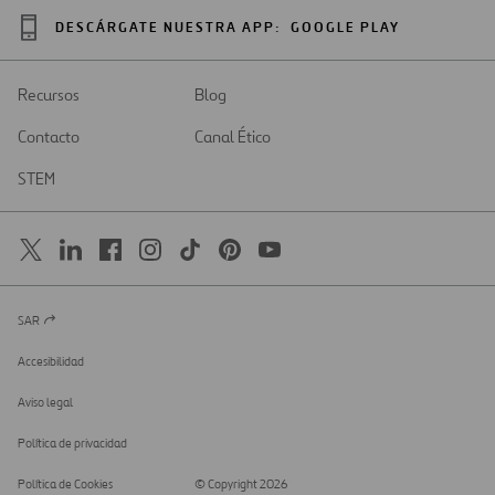
DESCÁRGATE NUESTRA APP:
GOOGLE PLAY
Recursos
Blog
Contacto
Canal Ético
STEM
SAR
Abrir
en
una
Accesibilidad
nueva
pestaña
Aviso legal
Política de privacidad
Política de Cookies
© Copyright 2026