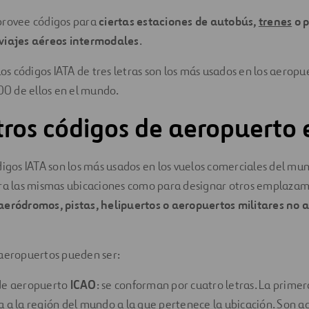
provee códigos para
ciertas estaciones de autobús,
trenes
o p
viajes aéreos intermodales
.
los códigos IATA de tres letras son los más usados en los aeropu
000 de ellos en el mundo.
ros códigos de aeropuerto 
digos IATA son los más usados en los vuelos comerciales del mu
ara las mismas ubicaciones como para designar otros emplaza
aeródromos, pistas, helipuertos o aeropuertos militares no 
 aeropuertos pueden ser:
 de aeropuerto
ICAO
: se conforman por cuatro letras. La primer
a a la región del mundo a la que pertenece la ubicación. Son a