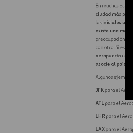
En muchas ocasion
ciudad más próx
las
iniciales o u
existe una metod
preocupación es 
con otro. Si es n
aeropuerto
o us
asocie al país
, o
Algunos ejemplos
JFK
para el Aero
ATL
para el Aerop
LHR
para el Aero
LAX
para el Aero