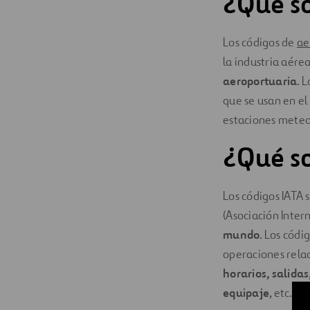
¿Qué so
Digitalización
Los códigos de
ae
Automatización
la industria aére
aeroportuaria
. 
Ingeniería
que se usan en e
estaciones meteo
¿Qué so
Los códigos IATA
(Asociación Inter
mundo
. Los códi
operaciones relac
horarios, salida
equipaje
, etc.