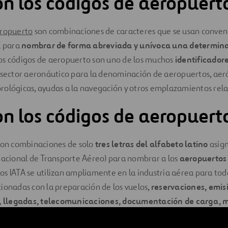
n los códigos de aeropuert
ropuerto
son combinaciones de caracteres que se usan conve
a para
nombrar de forma abreviada y unívoca una determina
Los códigos de aeropuerto son uno de los muchos
identificador
l sector aeronáutico para la denominación de aeropuertos, ae
rológicas, ayudas a la navegación y otros emplazamientos rel
n los códigos de aeropuert
 son combinaciones de solo
tres letras del alfabeto latino
asign
nacional de Transporte Aéreo) para nombrar a los
aeropuertos 
gos IATA se utilizan ampliamente en la industria aérea para tod
ionadas con la preparación de los vuelos,
reservaciones, emisi
s, llegadas, telecomunicaciones, documentación de carga, 