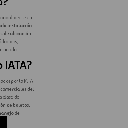
o?
ncionalmente en
da instalación
es de ubicación
ródromos,
acionados.
o IATA?
ados por la IATA
comerciales del
a clase de
ón de boletos,
manejo de