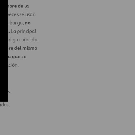
 nombre de la
nas veces se usan
in embargo,
no
IATA. La principal
ún código coincida
nombre del mismo
rcera que se
bicación.
nidos.
idos.