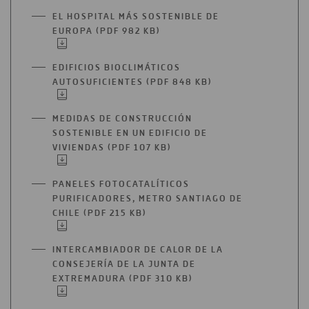
EL HOSPITAL MÁS SOSTENIBLE DE
EUROPA (PDF 982 KB)
ABRIR
EN
UNA
EDIFICIOS BIOCLIMÁTICOS
NUEVA
AUTOSUFICIENTES (PDF 848 KB)
ABRIR
PESTAÑA
EN
UNA
MEDIDAS DE CONSTRUCCIÓN
NUEVA
SOSTENIBLE EN UN EDIFICIO DE
PESTAÑA
VIVIENDAS (PDF 107 KB)
ABRIR
EN
UNA
PANELES FOTOCATALÍTICOS
NUEVA
PURIFICADORES, METRO SANTIAGO DE
PESTAÑA
CHILE (PDF 215 KB)
ABRIR
EN
UNA
INTERCAMBIADOR DE CALOR DE LA
NUEVA
CONSEJERÍA DE LA JUNTA DE
PESTAÑA
EXTREMADURA (PDF 310 KB)
ABRIR
EN
UNA