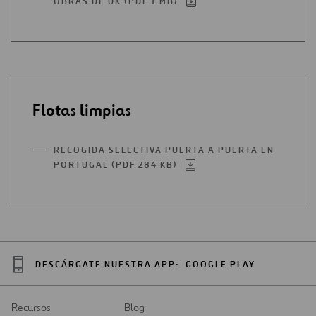
OBRAS DE UK (PDF 1 MB)
ABRIR
PESTAÑA
EN
UNA
NUEVA
PESTAÑA
Flotas limpias
RECOGIDA SELECTIVA PUERTA A PUERTA EN
PORTUGAL (PDF 284 KB)
ABRIR
EN
UNA
NUEVA
PESTAÑA
DESCÁRGATE NUESTRA APP:
GOOGLE PLAY
Recursos
Blog