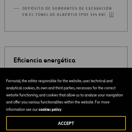
EN
DEPÓSITO DE SOBRANTES DE EXCAVACIÓN
UNA
EN EL TÚNEL DE ALBERTIA (PDF 334 KB)
ABRIR
NUEVA
EN
PESTAÑA
UNA
NUEVA
PESTAÑA
Eficiencia energética
MEDIDAS DE EFICIENCIA ENERGÉTICA
Ferrovial, the editor responsible for the website, uses technical and
APLICADAS EN INSTALACIONES DE OBRA Y
analytical cookies, its own and third parties, necessary for the correct
TÚNEL (PDF 904 KB)
ABRIR
website functioning, and cookies that allow us to analyze your navigation
EN
GESTIÓN Y MANTENIMIENTO DE LA
UNA
and offer you various functionalities within the website. For more
ILUMINACIÓN LED DE BIRMINGHAM (PDF 240
NUEVA
cookies policy
information see our
.
KB)
ABRIR
PESTAÑA
EN
ACCEPT
UNA
NUEVA