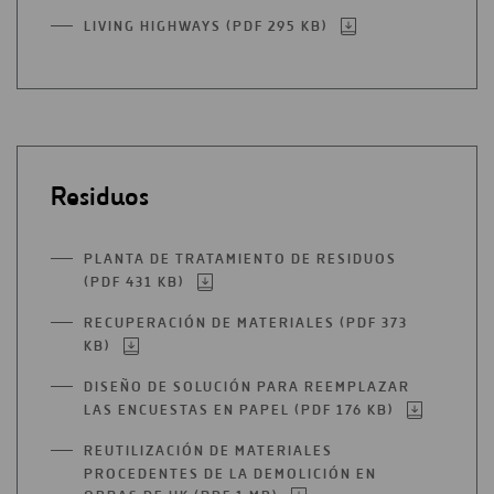
LIVING HIGHWAYS (PDF 295 KB)
ABRIR
EN
UNA
NUEVA
PESTAÑA
Residuos
PLANTA DE TRATAMIENTO DE RESIDUOS
(PDF 431 KB)
ABRIR
EN
RECUPERACIÓN DE MATERIALES (PDF 373
UNA
KB)
ABRIR
NUEVA
EN
PESTAÑA
DISEÑO DE SOLUCIÓN PARA REEMPLAZAR
UNA
LAS ENCUESTAS EN PAPEL (PDF 176 KB)
ABRIR
NUEVA
EN
PESTAÑA
REUTILIZACIÓN DE MATERIALES
UNA
PROCEDENTES DE LA DEMOLICIÓN EN
NUEVA