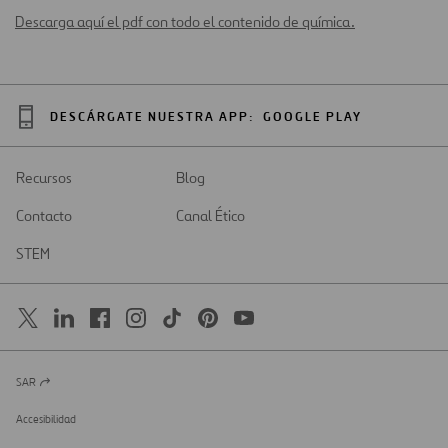
Descarga aquí el pdf con todo el contenido de química.
DESCÁRGATE NUESTRA APP:
GOOGLE PLAY
Recursos
Blog
Contacto
Canal Ético
STEM
SAR
Abrir
en
una
Accesibilidad
nueva
pestaña