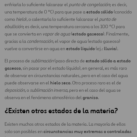
enfriarla lo suficiente (alcanzar el
punto de congelación
; es decir,
estado sólido
una temperatura de 0 ºC) para que pase a
(conocido
como
hielo
), o calentarla lo suficiente (alcanzar el
punto de
ebullición
; es decir, una temperatura cercana a los 100 ºC) para
estado gaseoso
que se convierta en
vapor de agua
(
). Finalmente,
gracias a la
condensación
, el vapor de agua (estado gaseoso)
estado líquido
lluvia
vuelve a convertirse en agua en
(ej.:
).
estado sólido a estado
El proceso de
sublimación
(paso directo de
gaseoso
, sin pasar por el estado líquido), en general, es más raro
de observar en circunstancias naturales, pero en el caso del agua
hielo seco
puede observarse en el
. Otro proceso raro es el de
deposición
, o
sublimación inversa
, pero en el caso del agua se
granizo
observa en el fenómeno atmosférico del
.
¿Existen otros estados de la materia?
Existen muchos otros estados de la materia. La mayoría de ellos
circunstancias muy extremas o controladas
solo son posibles en