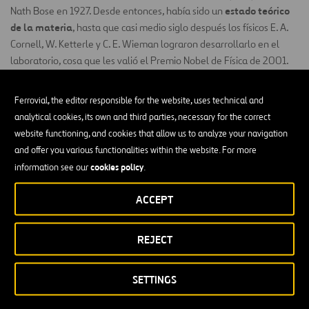
estado teórico
Nath Bose en 1927. Desde entonces, había sido un
de la materia
, hasta que casi medio siglo después los físicos E. A.
Cornell, W. Ketterle y C. E. Wieman lograron desarrollarlo en el
laboratorio, cosa que les valió el Premio Nobel de Física de 2001.
¿Cómo cambia de estado la materia?
Ferrovial, the editor responsible for the website, uses technical and
analytical cookies, its own and third parties, necessary for the correct
La materia cambia de estado gracias a variaciones de temperatura
website functioning, and cookies that allow us to analyze your navigation
y presión. Cada uno de estos cambios recibe un nombre:
and offer you various functionalities within the website. For more
SÓLIDO
— fusión →
LÍQUIDO
cookies policy
information see our
.
SÓLIDO
— sublimación →
GASEOSO
ACCEPT
LÍQUIDO
— evaporación →
GASEOSO
REJECT
LÍQUIDO
— solidificación →
SÓLIDO
GASEOSO
— deposición*→
SÓLIDO
SETTINGS
GASEOSO
— condensación →
LÍQUIDO