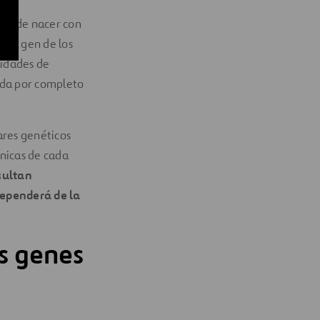
des de nacer con
r el gen de los
lidades de
rda por completo
ares genéticos
únicas de cada
sultan
dependerá de la
os genes