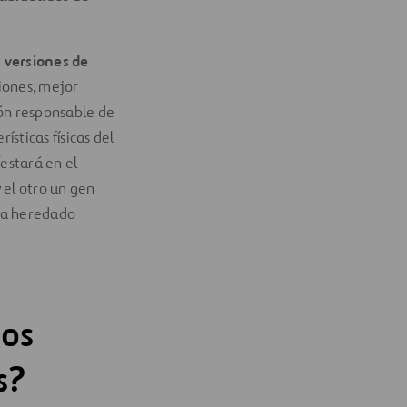
 versiones de
siones, mejor
ón responsable de
sticas físicas del
festará en el
 el otro un gen
aya heredado
dos
s?