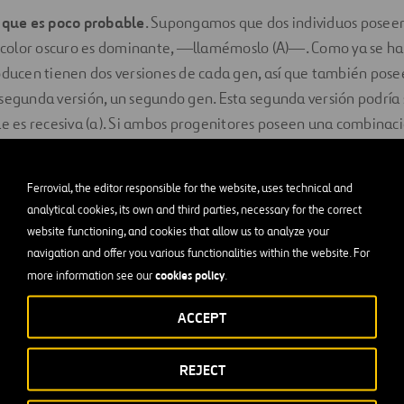
nque es poco probable
. Supongamos que dos individuos poseen 
s color oscuro es dominante, ―llamémoslo (A)―. Como ya se ha 
oducen tienen dos versiones de cada gen, así que también pose
segunda versión, un segundo gen. Esta segunda versión podría s
ue es recesiva (a). Si ambos progenitores poseen una combinaci
stan ojos color café, pero poseen el gen de los ojos color verde
e los genes Aa x Aa funciona como una multiplicación distr
Ferrovial, the editor responsible for the website, uses technical and
analytical cookies, its own and third parties, necessary for the correct
ciones son:
website functioning, and cookies that allow us to analyze your
navigation and offer you various functionalities within the website. For
cookies policy
more information see our
.
ACCEPT
REJECT