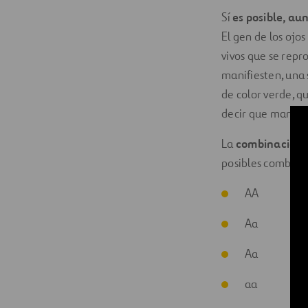
Sí
es posible, au
El gen de los ojo
vivos que se repr
manifiesten, una 
de color verde, q
decir que manifie
La
combinación d
posibles combina
AA
Aa
Aa
aa