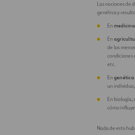
Las nociones de d
genética y result
En
medicina
En
agricult
de los menos
condiciones 
etc.
En
genética
un individuo,
En biología,
cómo influye
Nada de esto hubi