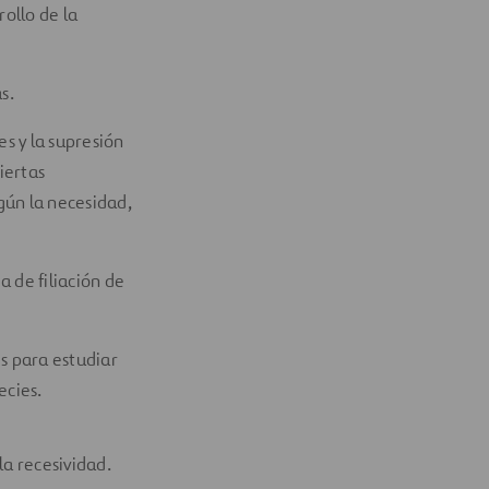
ollo de la
s.
es y la supresión
iertas
ún la necesidad,
a de filiación de
es para estudiar
ecies.
la recesividad.