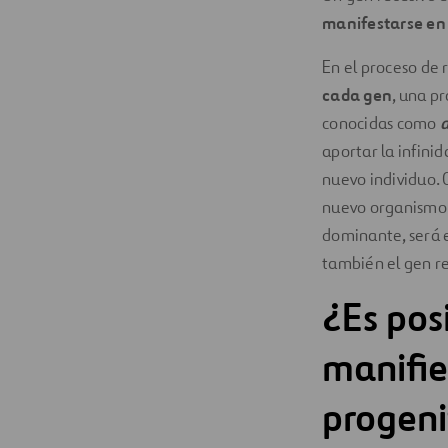
manifestarse en 
Digitalización
En el proceso de 
Automatización
cada gen
, una p
conocidas como
a
Ingeniería
aportar la infini
nuevo individuo. 
nuevo organismo. 
dominante, será 
también el gen re
¿Es pos
manifie
progeni