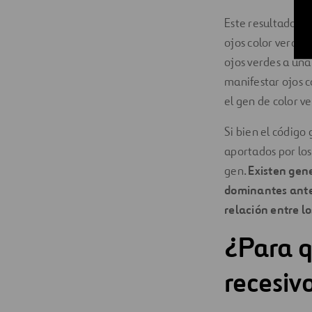
Este resultado d
ojos color verde 
ojos verdes a un
manifestar ojos 
el gen de color v
Si bien el código
aportados por los
gen.
Existen gene
dominantes ante
relación entre l
¿Para q
recesiv