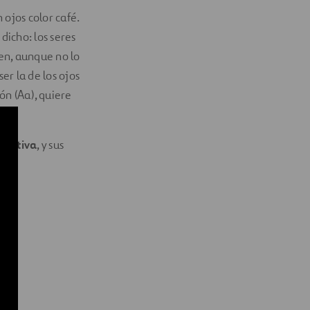
ojos color café.
dicho: los seres
en, aunque no lo
er la de los ojos
ón (Aa), quiere
.
ibutiva
, y sus