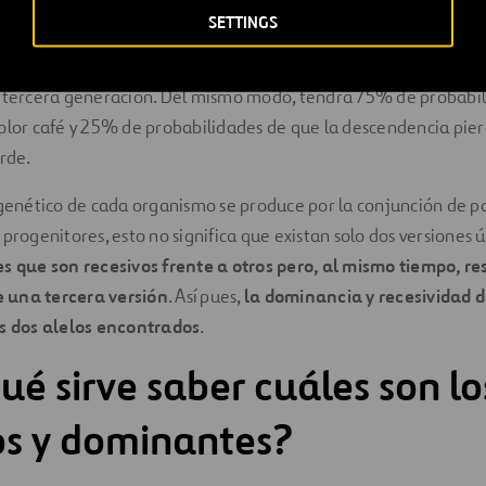
SETTINGS
emuestra que la descendencia tendrá solo 25% de probabilida
y 50% de probabilidades de tener ojos color café pero transmiti
a tercera generación. Del mismo modo, tendrá 75% de probabi
color café y 25% de probabilidades de que la descendencia pie
erde.
 genético de cada organismo se produce por la conjunción de p
 progenitores, esto no significa que existan solo dos versiones 
s que son recesivos frente a otros pero, al mismo tiempo, re
 una tercera versión
. Así pues,
la dominancia y recesividad 
os dos alelos encontrados
.
ué sirve saber cuáles son l
os y dominantes?