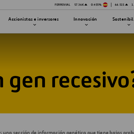
|
FERROVIAL
57.36€
0.455%
66.51$
1
Accionistas e inversores
Innovación
Sostenibi
 gen recesivo
TRATEGIA DE INNOVACIÓN
DAD
MPAÑÍA
PRESENTACIONES
enibilidad
Innovación en seguridad
Tecnologías
bilidad
stración
STEM
ón
Proyectos Financiados
es
una sección de información genética que tiene bajas prob