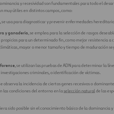
ominancia y recesividad son fundamentales para todo el desarr
an muy útiles en distintos campos, como:
, se usa para diagnosticar y prevenir enfermedades hereditaria
ura y ganadería
, se emplea para la selección de rasgos deseabl
 propicios para un determinado fin, como mejor resistencia a c
climáticas, mayor o menor tamaño y tiempo de maduración seg
 forense
, se utilizan las pruebas de ADN para determinar la líne
 investigaciones criminales, o identificación de víctimas.
 se observa la incidencia de ciertos genes recesivos o dominant
n las condiciones del entorno en la
selección natural
de las esp
era sido posible sin el conocimiento básico de la dominancia y 