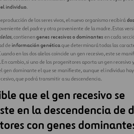
el individuo
.
reproducción de los seres vivos, el nuevo organismo recibirá
dos
roveniente del padre y otra proveniente de la madre. Estas ver
lelos
, contienen
genes recesivos o dominantes
en cada secci
dad de
información genética
que determinará todas las caracterí
Cuando en los dos alelos coincide un gen recesivo, este se mani
En cambio, si uno de los progenitores aporta un gen recesivo y
el gen dominante el que se manifieste, aunque el individuo h
cesivo, que podrá transmitir a su descendencia.
ible que el gen recesivo se
ste en la descendencia de 
tores con genes dominante