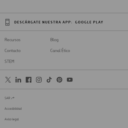
DESCÁRGATE NUESTRA APP:
GOOGLE PLAY
Recursos
Blog
Contacto
Canal Ético
STEM
SAR
Abrir
en
una
Accesibilidad
nueva
pestaña
Aviso legal