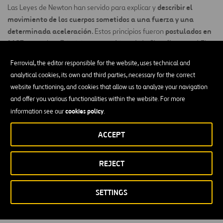
describir el
Las Leyes de Newton han servido para explicar y
movimiento de los cuerpos sometidos a una fuerza y una
determinada aceleración
postulados en
. Estos principios fueron
1687
en su obra
Principios matemáticos de la filosofía natural
. El
observaciones y
planteamiento de las leyes se basó en
Ferrovial, the editor responsible for the website, uses technical and
experimentos cuantitativos
formuló
con los que el científico
analytical cookies, its own and third parties, necessary for the correct
predicciones
.
website functioning, and cookies that allow us to analyze your navigation
Se trata de tres leyes fundamentales que son consideradas como
and offer you various functionalities within the website. For more
dan respuesta
las más importantes de la mecánica clásica, ya que
cookies policy
information see our
.
a todos los tipos de movimientos
. Ellas son: la ley de la inercia, la
ACCEPT
relación entre fuerza y aceleración y la ley de acción y reacción,
planteadas en fórmulas matemáticas.
todas
REJECT
Primera Ley de Newton o ley de inercia
Todo cuerpo preserva su estado de reposo o movimiento
SETTINGS
uniforme y rectilíneo a no ser que sea obligado a cambiar su
estado por fuerzas impresas sobre él.