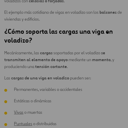
celosías o forjados
voladizos con
.
balcones
El ejemplo más cotidiano de vigas en voladizo son los
de
viviendas y edificios.
¿Cómo soporta las cargas una viga en
voladizo?
cargas
se
Mecánicamente, las
soportadas por el voladizo
transmiten al elemento de apoyo
momento
mediante un
, y
tensión cortante
produciendo una
.
cargas de una viga en voladizo
Las
pueden ser:
Permanentes, variables o accidentales
Estáticas o dinámicas
Vivas
o muertas
Puntuales
o distribuidas