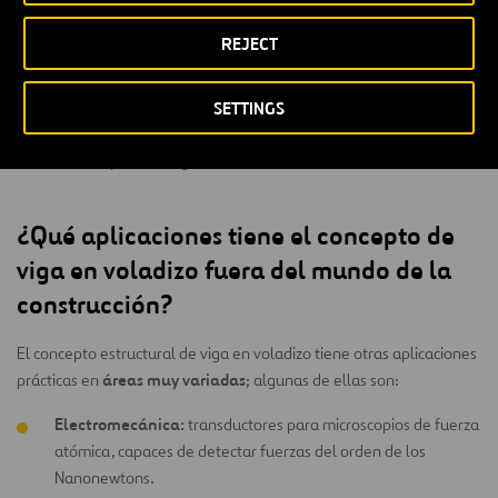
resolver algunos problemas de flexión hiperestática.
REJECT
Teoría de Timoshenko:
funciona como la teoría de Euler-
Bernoulli, pero no desprecia el esfuerzo cortante respecto al
SETTINGS
momento flector, por lo que utiliza ecuaciones más complejas
aplicables a la curva elástica de vigas cortas, y es de mucha
utilidad para las vigas en voladizo.
¿Qué aplicaciones tiene el concepto de
viga en voladizo fuera del mundo de la
construcción?
El concepto estructural de viga en voladizo tiene otras aplicaciones
áreas muy variadas
prácticas en
; algunas de ellas son:
Electromecánica:
transductores para microscopios de fuerza
atómica, capaces de detectar fuerzas del orden de los
Nanonewtons.