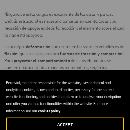
Ninguna de estas cargas es excluyente de las otras, y para el
análisis estructural
es necesario tomarlas en cuenta todas y su
reacción de apoyo
; es decir, la reacción del elemento sobre el cual
la viga está apoyada.
deformación
La principal
que ocurre en las vigas en voladizo es de
flexión
fuerzas de tracción y compresión
(que, a su vez, provoca
).
proyectar el comportamiento
Para
de estos elementos se
pueden utilizar distintos modelos matemáticos, según las
características particulares de cada estructura y sus aplicaciones.
Algunos de los modelos son:
Ferrovial, the editor responsible for the website, uses technical and
analytical cookies, its own and third parties, necessary for the correct
Teoría de vigas de Euler-Bernoulli:
simplifica teóricamente
website functioning, and cookies that allow us to analyze your navigation
la mecánica de sólidos deformables para calcular los
and offer you various functionalities within the website. For more
esfuerzos y deformaciones de las vigas.
cookies policy
information see our
.
Teorema de Clapeyron o teorema de los tres momentos:
se
ACCEPT
desprende de la teoría de flexión de vigas y se usa para