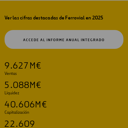
Ver las cifras destacadas de Ferrovial en 2025
ABRIR
ACCEDE AL INFORME ANUAL INTEGRADO
EN
UNA
NUEVA
PESTAÑA
9
.
6
2
7
M€
Ventas
5
.
0
8
8
M€
Liquidez
4
0
.
6
0
6
M€
Capitalización
2
2
.
6
0
9