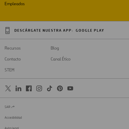
Empleados
DESCÁRGATE NUESTRA APP:
GOOGLE PLAY
Recursos
Blog
Contacto
Canal Ético
STEM
SAR
Abrir
en
una
Accesibilidad
nueva
pestaña
Aviso legal