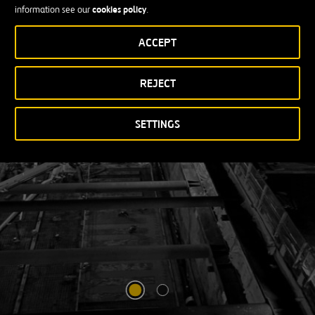
Enduring Growth
cookies policy
information see our
.
ACCEPT
VER MÁS
ABRIR
UNA
REJECT
NUEVA
VENTANA
SETTINGS