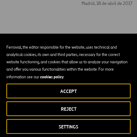
Madrid, 18 de abril de 2017
Ferrovial, the editor responsible for the website, uses technical and
Hechos Relevantes
analytical cookies, its own and third parties, necessary for the correct
website functioning, and cookies that allow us to analyze your navigation
Operaciones efectuadas por Ferrovial al amparo de su
and offer you various functionalities within the website. For more
programa de recompra de acciones propias entre el 27
cookies policy
information see our
.
y el 31 de julio de 2026
ACCEPT
04/08/2026
HECHOS RELEVANTES
REJECT
Ferrovial remite una versión actualizada de la
SETTINGS
presentación para inversores de fecha 08/05 y nº