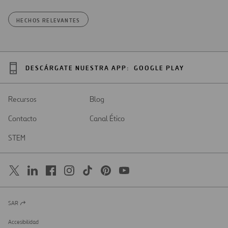
HECHOS RELEVANTES
DESCÁRGATE NUESTRA APP:
GOOGLE PLAY
Recursos
Blog
Contacto
Canal Ético
STEM
SAR
Abrir
en
una
Accesibilidad
nueva