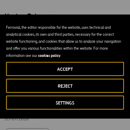
Hechos Relevantes
Ferrovial, the editor responsible for the website, uses technical and
Operaciones efectuadas por Ferrovial al amparo de su
analytical cookies, its own and third parties, necessary for the correct
programa de recompra de acciones propias entre el 27
website functioning, and cookies that allow us to analyze your navigation
y el 31 de julio de 2026
and offer you various functionalities within the website. For more
04/08/2026
cookies policy
information see our
.
HECHOS RELEVANTES
ACCEPT
Ferrovial remite una versión actualizada de la
REJECT
presentación para inversores de fecha 08/05 y nº
Registro 40749 que corrige errores en la inversión en
SETTINGS
407 ETR (diapositiva 27) y los vencimientos de deuda de
NTO (diapositiva 95).
31/07/2026