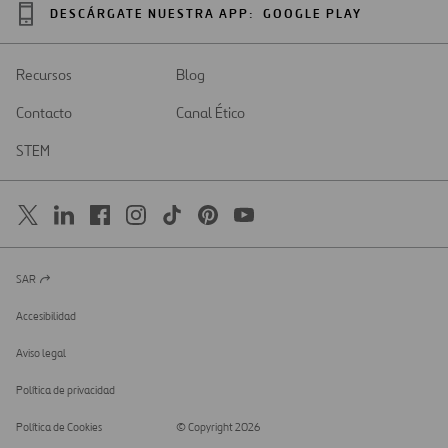
DESCÁRGATE NUESTRA APP:
GOOGLE PLAY
Recursos
Blog
Contacto
Canal Ético
STEM
SAR
Abrir
en
una
Accesibilidad
nueva
pestaña
Aviso legal
Política de privacidad
Política de Cookies
© Copyright 2026