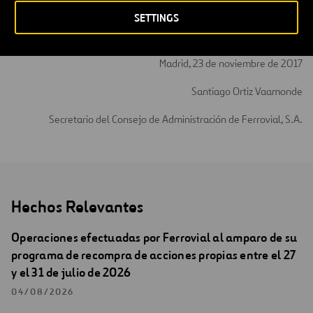
está previsto que el 29 de noviembre de 2017 se otorgue la
SETTINGS
escritura pública de reducción de capital y de modificación de los
estatutos sociales.
Madrid, 23 de noviembre de 2017
Santiago Ortiz Vaamonde
Secretario del Consejo de Administración de Ferrovial, S.A.
Hechos Relevantes
Operaciones efectuadas por Ferrovial al amparo de su
programa de recompra de acciones propias entre el 27
y el 31 de julio de 2026
04/08/2026