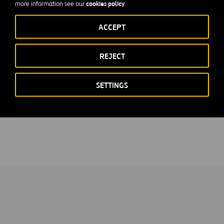
cookies policy
more information see our
.
bación de la Junta.
ACCEPT
Madrid, 10
Santiag
REJECT
Secretario del Consejo de Administración 
SETTINGS
de esta Otra Información Relevante