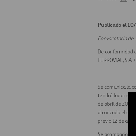
Digitalización
Automatización
Publicado el 1
Ingeniería
Convocatoria de 
De conformidad co
FERROVIAL, S.A. (
Se comunica la co
tendrá lugar en 
de abril de 2023 
alcanzado el quó
previo 12 de abril
Se acompaña el te