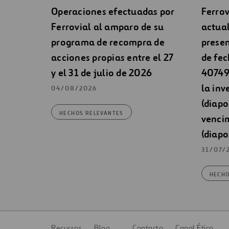
Operaciones efectuadas por
Ferrov
Ferrovial al amparo de su
actual
programa de recompra de
presen
acciones propias entre el 27
de fec
y el 31 de julio de 2026
40749 
la inv
04/08/2026
(diapo
HECHOS RELEVANTES
venci
(diapo
31/07/
HECHO
Recursos
Blog
Contacto
Canal Ético