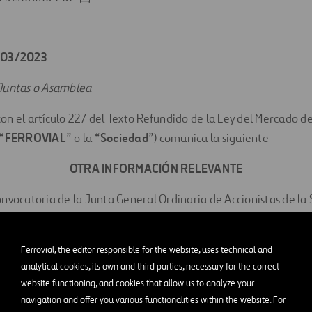
0/03/2023
Juntas o Asamblea
n el artículo 227 del Texto Refundido de la Ley del Mercado de
“
FERROVIAL
” o la “
Sociedad
”) comunica la siguiente
OTRA INFORMACIÓN RELEVANTE
nvocatoria de la Junta General Ordinaria de Accionistas de la
el Auditorio ONCE, Paseo de la Habana número 208, 28036 Madri
a las 12:30 horas en segunda convocatoria para el caso de que,
Ferrovial, the editor responsible for the website, uses technical and
rum necesario, dicha Junta no pueda celebrarse en primera con
analytical cookies, its own and third parties, necessary for the correct
, en el mismo lugar y hora.
website functioning, and cookies that allow us to analyze your
navigation and offer you various functionalities within the website. For
xto íntegro de la convocatoria y de las propuestas de acuerdo