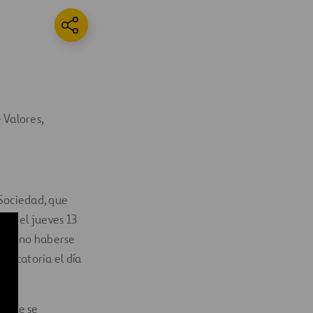
 Valores,
 Sociedad, que
d, el jueves 13
 por no haberse
vocatoria el día
s que se