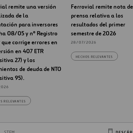
ial remite una versión
Ferrovial remite nota de
izada de la
prensa relativa a los
tación para inversores
resultados del primer
ha 08/05 y nº Registro
semestre de 2026
que corrige errores en
28/07/2026
ersión en 407 ETR
HECHOS RELEVANTES
sitiva 27) y los
mientos de deuda de NTO
sitiva 95).
2026
S RELEVANTES
STEM
DESCÁR