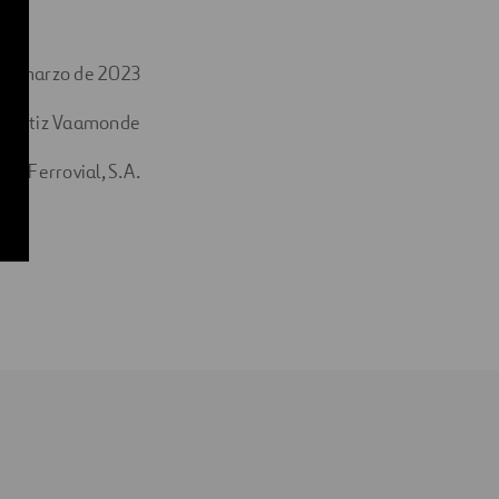
 de marzo de 2023
o Ortiz Vaamonde
de Ferrovial, S.A.