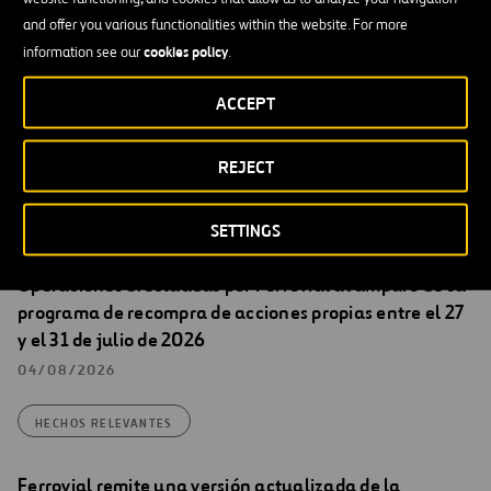
Secretario del Consejo de Administración de Ferrovial, S.A.
and offer you various functionalities within the website. For more
cookies policy
information see our
.
Más información de esta Otra Información Relevante
ACCEPT
REJECT
SETTINGS
Hechos Relevantes
Operaciones efectuadas por Ferrovial al amparo de su
programa de recompra de acciones propias entre el 27
y el 31 de julio de 2026
04/08/2026
HECHOS RELEVANTES
Ferrovial remite una versión actualizada de la