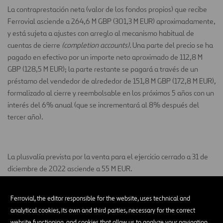
La contraprestación neta (valor de los fondos propios) que recibe
Ferrovial asciende a 264,6 M GBP (301,3 M EUR) aproximadamente,
y está sujeta a ajustes con arreglo al mecanismo habitual de
cuentas de cierre
(completion accounts).
Una parte del precio se ha
pagado en efectivo por un importe neto aproximado de 112,8 M
GBP (128,5 M EUR); la parte restante se pagará a través de un
préstamo del vendedor de alrededor de 151,8 M GBP (172,8 M EUR),
formalizado al cierre y reembolsable en los próximos 5 años con un
interés del 6% anual (que se incrementará al 8% después del
tercer año).
La plusvalía prevista por la venta para el ejercicio cerrado a 31 de
diciembre de 2022 asciende a 55 M EUR.
Madrid, 30 de diciembre de 2022
Ferrovial, the editor responsible for the website, uses technical and
Santiago Ortiz Vaamonde
analytical cookies, its own and third parties, necessary for the correct
website functioning, and cookies that allow us to analyze your navigation