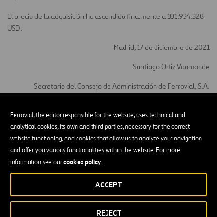
El precio de la adquisición ha ascendido finalmente a 181.934.328
USD.
Madrid, 17 de diciembre de 2021
Santiago Ortiz Vaamonde
Secretario del Consejo de Administración de Ferrovial, S.A.
Más información de esta Otra Información Relevante
Ferrovial, the editor responsible for the website, uses technical and
analytical cookies, its own and third parties, necessary for the correct
website functioning, and cookies that allow us to analyze your navigation
and offer you various functionalities within the website. For more
cookies policy
information see our
.
Hechos Relevantes
ACCEPT
Operaciones efectuadas por Ferrovial al amparo de su
programa de recompra de acciones propias entre el 27
y el 31 de julio de 2026
REJECT