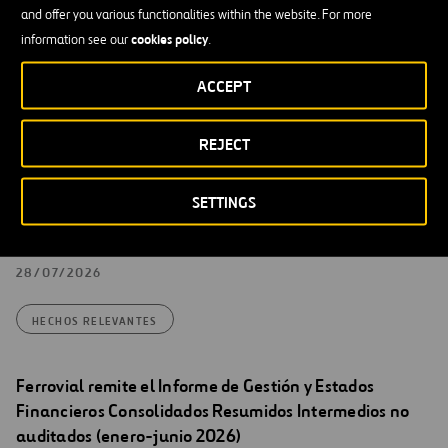
presentación para inversores de fecha 08/05 y nº
and offer you various functionalities within the website. For more
Registro 40749 que corrige errores en la inversión en
cookies policy
information see our
.
407 ETR (diapositiva 27) y los vencimientos de deuda de
NTO (diapositiva 95).
ACCEPT
31/07/2026
REJECT
HECHOS RELEVANTES
SETTINGS
Ferrovial remite nota de prensa relativa a los
resultados del primer semestre de 2026
28/07/2026
HECHOS RELEVANTES
Ferrovial remite el Informe de Gestión y Estados
Financieros Consolidados Resumidos Intermedios no
auditados (enero-junio 2026)