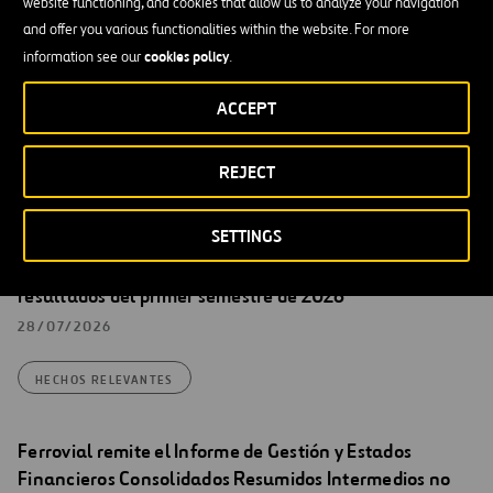
Ferrovial remite una versión actualizada de la
website functioning, and cookies that allow us to analyze your navigation
presentación para inversores de fecha 08/05 y nº
and offer you various functionalities within the website. For more
cookies policy
Registro 40749 que corrige errores en la inversión en
information see our
.
407 ETR (diapositiva 27) y los vencimientos de deuda de
ACCEPT
NTO (diapositiva 95).
31/07/2026
REJECT
HECHOS RELEVANTES
SETTINGS
Ferrovial remite nota de prensa relativa a los
resultados del primer semestre de 2026
28/07/2026
HECHOS RELEVANTES
Ferrovial remite el Informe de Gestión y Estados
Financieros Consolidados Resumidos Intermedios no