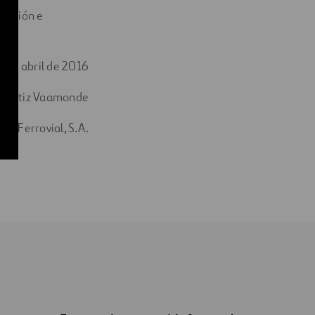
icación e
0 de abril de 2016
o Ortiz Vaamonde
de Ferrovial, S.A.