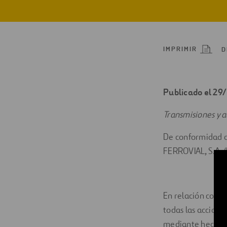
Digitalización
Automatización
IMPRIMIR
D
Ingeniería
Publicado el 2
Transmisiones y a
De conformidad co
FERROVIAL, S.A. 
En relación con l
todas las accione
mediante hechos 