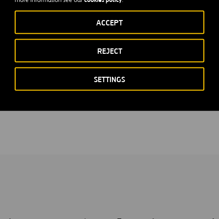
acompaña nota de prensa que se va a enviar a medios de comun
ACCEPT
Madrid, 3
REJECT
Santiag
SETTINGS
Secretario del Consejo de Administración 