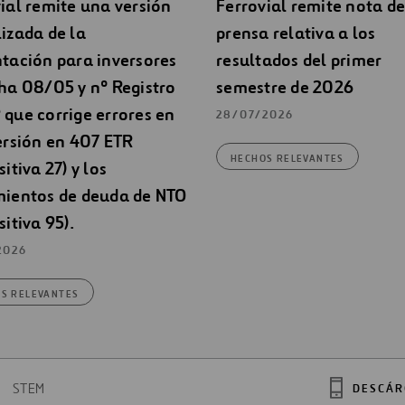
ial remite una versión
Ferrovial remite nota de
izada de la
prensa relativa a los
tación para inversores
resultados del primer
ha 08/05 y nº Registro
semestre de 2026
que corrige errores en
28/07/2026
ersión en 407 ETR
HECHOS RELEVANTES
sitiva 27) y los
mientos de deuda de NTO
sitiva 95).
2026
S RELEVANTES
STEM
DESCÁR