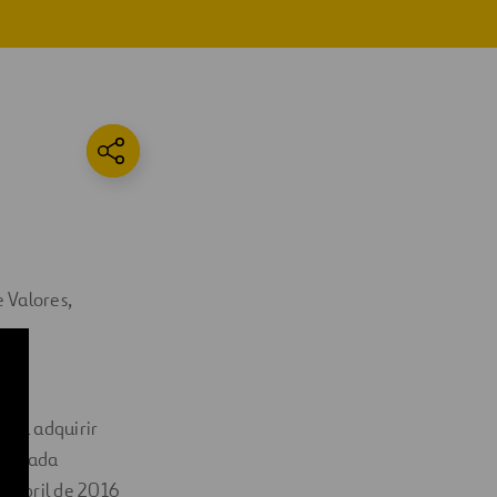
 Valores,
para adquirir
municada
e abril de 2016