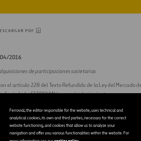
ESCARGAR PDF
9/04/2016
dquisiciones de participaciones societarias
n el artículo 228 del Texto Refundido de la Ley del Mercado de
(la Sociedad o FERROVIAL) comunica la siguiente:
INFORMACIÓN RELEVANTE
Ferrovial, the editor responsible for the website, uses technical and
analytical cookies, its own and third parties, necessary for the correct
a oferta pública presentada en la Bolsa de Valores australiana 
website functioning, and cookies that allow us to analyze your
s representativas del capital social de Broadspectrum Ltd, co
navigation and offer you various functionalities within the website. For
relevantes de fecha 6 de diciembre de 2015 (nº 232.050) y 6 d
cookies policy
more information see our
.