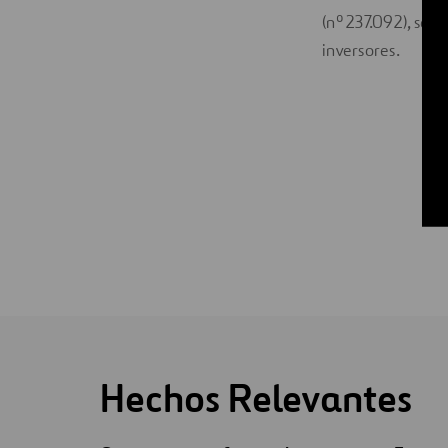
(nº 237.092), se 
inversores.
Hechos Relevantes