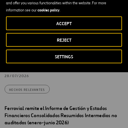
and offer you various functionalities within the website. For more
Registro 40749 que corrige errores en la inversión en
cookies policy
information see our
.
407 ETR (diapositiva 27) y los vencimientos de deuda de
NTO (diapositiva 95).
ACCEPT
31/07/2026
REJECT
HECHOS RELEVANTES
SETTINGS
Ferrovial remite nota de prensa relativa a los
resultados del primer semestre de 2026
28/07/2026
HECHOS RELEVANTES
Ferrovial remite el Informe de Gestión y Estados
Financieros Consolidados Resumidos Intermedios no
auditados (enero-junio 2026)