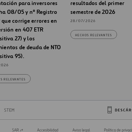
tación para inversores
resultados del primer
ha 08/05 y nº Registro
semestre de 2026
que corrige errores en
28/07/2026
ersión en 407 ETR
HECHOS RELEVANTES
sitiva 27) y los
mientos de deuda de NTO
sitiva 95).
2026
S RELEVANTES
STEM
DESCÁR
SAR
Accesibilidad
Aviso legal
Política de priva