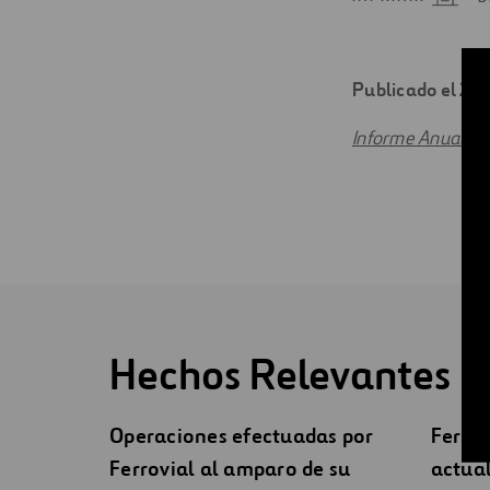
Digitalización
Automatización
Publicado el 25
Ingeniería
Informe Anual so
Hechos Relevantes
Operaciones efectuadas por
Ferrov
Ferrovial al amparo de su
actual