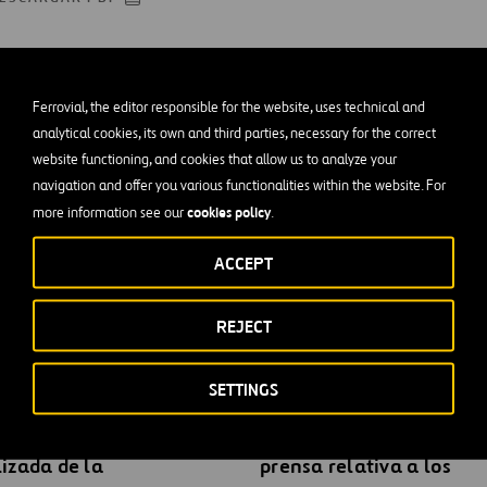
/02/2021
Ferrovial, the editor responsible for the website, uses technical and
analytical cookies, its own and third parties, necessary for the correct
bre Remuneraciones de los Consejeros
website functioning, and cookies that allow us to analyze your
navigation and offer you various functionalities within the website. For
cookies policy
more information see our
.
ACCEPT
REJECT
SETTINGS
ial remite una versión
Ferrovial remite nota de
izada de la
prensa relativa a los