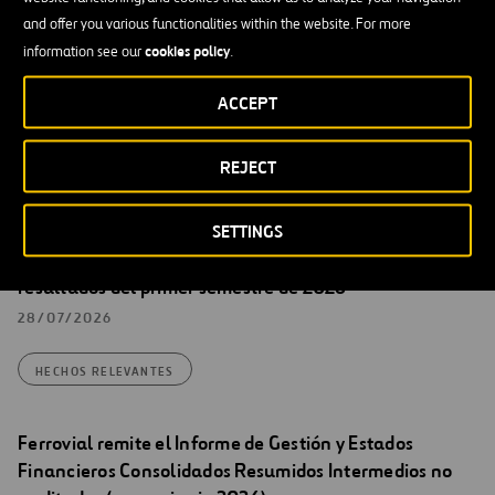
presentación para inversores de fecha 08/05 y nº
and offer you various functionalities within the website. For more
Registro 40749 que corrige errores en la inversión en
cookies policy
information see our
.
407 ETR (diapositiva 27) y los vencimientos de deuda de
ACCEPT
NTO (diapositiva 95).
31/07/2026
REJECT
HECHOS RELEVANTES
SETTINGS
Ferrovial remite nota de prensa relativa a los
resultados del primer semestre de 2026
28/07/2026
HECHOS RELEVANTES
Ferrovial remite el Informe de Gestión y Estados
Financieros Consolidados Resumidos Intermedios no