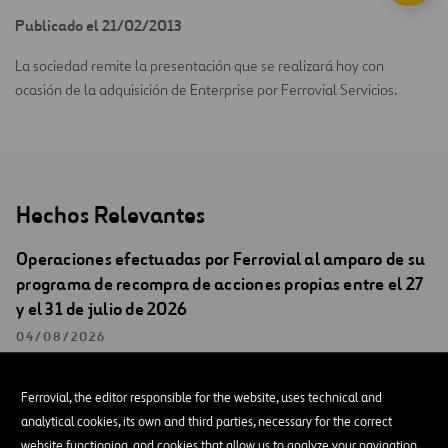
Publicado el 21/02/2013
La sociedad remite la presentación que se realizará hoy con
ocasión de la adquisición de Enterprise por Ferrovial Servicios.
Hechos Relevantes
Operaciones efectuadas por Ferrovial al amparo de su
programa de recompra de acciones propias entre el 27
y el 31 de julio de 2026
04/08/2026
HECHOS RELEVANTES
Ferrovial, the editor responsible for the website, uses technical and
analytical cookies, its own and third parties, necessary for the correct
Ferrovial remite una versión actualizada de la
website functioning, and cookies that allow us to analyze your navigation