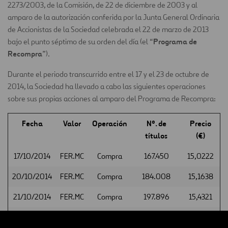
2273/2003, de la Comisión, de 22 de diciembre de 2003 y al
amparo de la autorización conferida por la Junta General Ordinaria
de Accionistas de la Sociedad celebrada el 22 de marzo de 2013
Programa de
bajo el punto séptimo de su orden del día (el “
Recompra
”).
Durante el periodo transcurrido entre el 17 y el 23 de octubre de
2014, la Sociedad ha llevado a cabo las siguientes operaciones
sobre sus propias acciones al amparo del Programa de Recompra:
Fecha
Valor
Operación
Nº. de
Precio
títulos
(€)
17/10/2014
FER.MC
Compra
167.450
15,0222
20/10/2014
FER.MC
Compra
184.008
15,1638
21/10/2014
FER.MC
Compra
197.896
15,4321
22/10/2014
FER.MC
Compra
183.650
15,6611