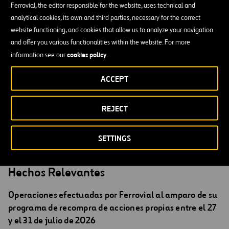
Ferrovial, the editor responsible for the website, uses technical and
23/10/2014
FER.MC
Compra
216.702
15,9150
analytical cookies, its own and third parties, necessary for the correct
Lo cual ponemos en su conocimiento a los efectos oportunos.
website functioning, and cookies that allow us to analyze your navigation
and offer you various functionalities within the website. For more
Madrid, 24 de octubre de 2014
cookies policy
information see our
.
Santiago Ortiz Vaamonde
ACCEPT
Secretario del Consejo de Administración de Ferrovial, S.A.
REJECT
SETTINGS
Hechos Relevantes
Operaciones efectuadas por Ferrovial al amparo de su
programa de recompra de acciones propias entre el 27
y el 31 de julio de 2026