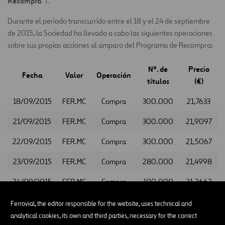
Recompra
”).
Durante el periodo transcurrido entre el 18 y el 24 de septiembre
de 2015, la Sociedad ha llevado a cabo las siguientes operaciones
sobre sus propias acciones al amparo del Programa de Recompra:
Nº. de
Precio
Fecha
Valor
Operación
títulos
(€)
18/09/2015
FER.MC
Compra
300.000
21,7633
21/09/2015
FER.MC
Compra
300.000
21,9097
22/09/2015
FER.MC
Compra
300.000
21,5067
23/09/2015
FER.MC
Compra
280.000
21,4998
24/09/2015
FER.MC
Compra
100.000
21,2662
Ferrovial, the editor responsible for the website, uses technical and
analytical cookies, its own and third parties, necessary for the correct
Lo cual ponemos en su conocimiento a los efectos oportunos.