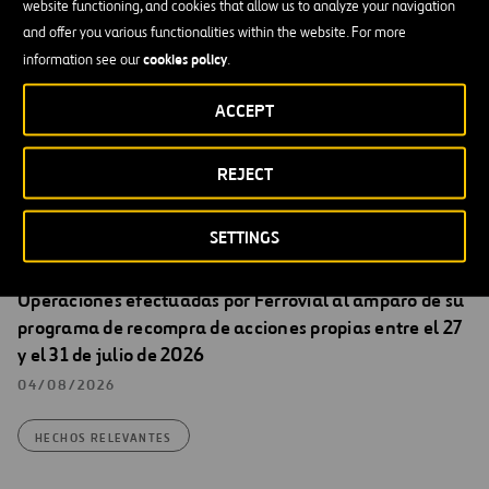
website functioning, and cookies that allow us to analyze your navigation
Madrid, 25 de septiembre de 2015
and offer you various functionalities within the website. For more
cookies policy
information see our
.
Santiago Ortiz Vaamonde
ACCEPT
Secretario del Consejo de Administración de Ferrovial, S.A.
REJECT
SETTINGS
Hechos Relevantes
Operaciones efectuadas por Ferrovial al amparo de su
programa de recompra de acciones propias entre el 27
y el 31 de julio de 2026
04/08/2026
HECHOS RELEVANTES