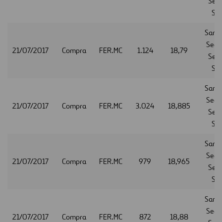
Serv
S.A
Sant
Secur
21/07/2017
Compra
FER.MC
1.124
18,79
Serv
S.A
Sant
Secur
21/07/2017
Compra
FER.MC
3.024
18,885
Serv
S.A
Sant
Secur
21/07/2017
Compra
FER.MC
979
18,965
Serv
S.A
Sant
Secur
21/07/2017
Compra
FER.MC
872
18,88