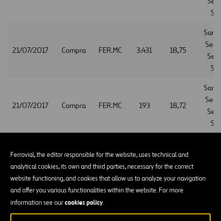
Serv
S.A
Sant
Secur
21/07/2017
Compra
FER.MC
3.431
18,75
Serv
S.A
Sant
Secur
21/07/2017
Compra
FER.MC
193
18,72
Serv
S.A
Sant
Secur
Ferrovial, the editor responsible for the website, uses technical and
21/07/2017
Compra
FER.MC
2.139
18,755
Serv
analytical cookies, its own and third parties, necessary for the correct
S.A
website functioning, and cookies that allow us to analyze your navigation
and offer you various functionalities within the website. For more
Sant
cookies policy
information see our
.
Secur
21/07/2017
Compra
FER.MC
3.798
18,845