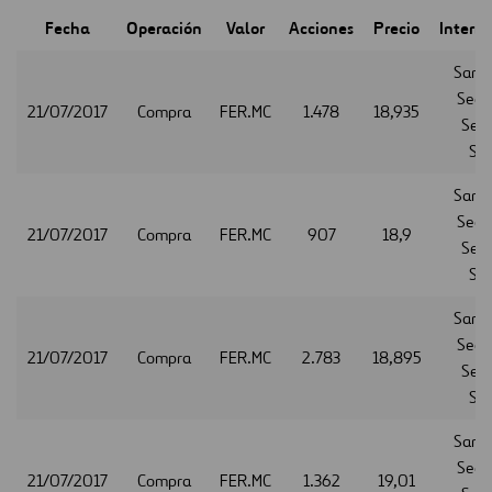
Fecha
Operación
Valor
Acciones
Precio
Interm
Sant
Secur
21/07/2017
Compra
FER.MC
1.478
18,935
Serv
S.A
Sant
Secur
21/07/2017
Compra
FER.MC
907
18,9
Serv
S.A
Sant
Secur
21/07/2017
Compra
FER.MC
2.783
18,895
Serv
S.A
Sant
Secur
21/07/2017
Compra
FER.MC
1.362
19,01