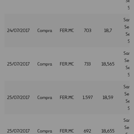
Serv
S.A
Sant
Secur
24/07/2017
Compra
FER.MC
703
18,7
Serv
S.A
Sant
Secur
25/07/2017
Compra
FER.MC
733
18,565
Serv
S.A
Sant
Secur
25/07/2017
Compra
FER.MC
1.597
18,59
Serv
S.A
Sant
Secur
25/07/2017
Compra
FER.MC
692
18,655