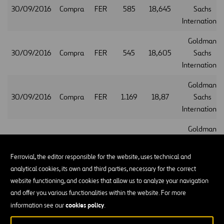
30/09/2016
Compra
FER
585
18,645
Sachs
International
Goldman
30/09/2016
Compra
FER
545
18,605
Sachs
International
Goldman
30/09/2016
Compra
FER
1.169
18,87
Sachs
International
Goldman
30/09/2016
Compra
FER
817
18,895
Sachs
International
Ferrovial, the editor responsible for the website, uses technical and
analytical cookies, its own and third parties, necessary for the correct
Goldman
website functioning, and cookies that allow us to analyze your navigation
30/09/2016
Compra
FER
343
18,89
Sachs
and offer you various functionalities within the website. For more
International
cookies policy
information see our
.
Goldman