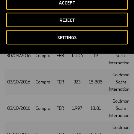
ACCEPT
30/09/2016
Compra
FER
721
18,985
Sachs
International
REJECT
Goldman
30/09/2016
Compra
FER
275
18,995
Sachs
International
SETTINGS
Goldman
30/09/2016
Compra
FER
1.004
19
Sachs
International
Goldman
03/10/2016
Compra
FER
323
18,805
Sachs
International
Goldman
03/10/2016
Compra
FER
1.997
18,81
Sachs
International
Goldman