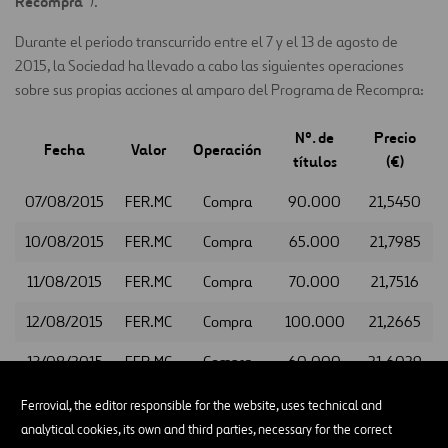
Recompra
”).
Durante el periodo transcurrido entre el 7 y el 13 de agosto de
2015, la Sociedad ha llevado a cabo las siguientes operaciones
sobre sus propias acciones al amparo del Programa de Recompra:
Nº. de
Precio
Fecha
Valor
Operación
títulos
(€)
07/08/2015
FER.MC
Compra
90.000
21,5450
10/08/2015
FER.MC
Compra
65.000
21,7985
11/08/2015
FER.MC
Compra
70.000
21,7516
12/08/2015
FER.MC
Compra
100.000
21,2665
13/08/2015
FER.MC
Compra
60.000
21,6029
Ferrovial, the editor responsible for the website, uses technical and
analytical cookies, its own and third parties, necessary for the correct
Lo cual ponemos en su conocimiento a los efectos oportunos.