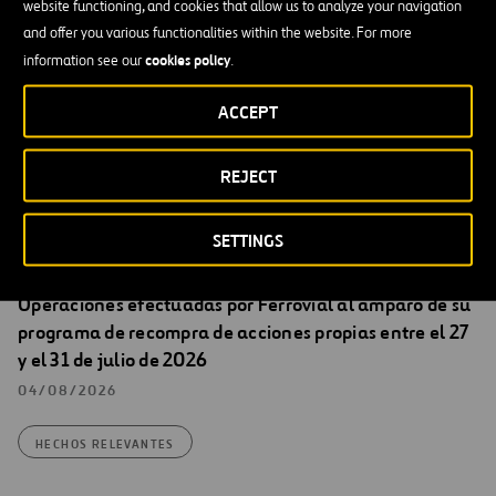
website functioning, and cookies that allow us to analyze your navigation
Madrid, 14 de agosto de 2015
and offer you various functionalities within the website. For more
cookies policy
information see our
.
Santiago Ortiz Vaamonde
ACCEPT
Secretario del Consejo de Administración de Ferrovial, S.A.
REJECT
SETTINGS
Hechos Relevantes
Operaciones efectuadas por Ferrovial al amparo de su
programa de recompra de acciones propias entre el 27
y el 31 de julio de 2026
04/08/2026
HECHOS RELEVANTES