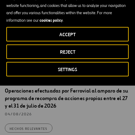
Lo cual ponemos en su conocimiento a los efectos oportunos.
website functioning, and cookies that allow us to analyze your navigation
and offer you various functionalities within the website. For more
Madrid, 14 de noviembre de 2014
cookies policy
information see our
.
Santiago Ortiz Vaamonde
ACCEPT
Secretario del Consejo de Administración de Ferrovial, S.A.
REJECT
SETTINGS
Hechos Relevantes
Operaciones efectuadas por Ferrovial al amparo de su
programa de recompra de acciones propias entre el 27
y el 31 de julio de 2026
04/08/2026
HECHOS RELEVANTES