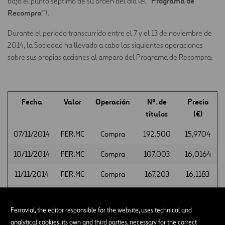
Programa de
bajo el punto séptimo de su orden del día (el “
Recompra
”).
Durante el periodo transcurrido entre el 7 y el 13 de noviembre de
2014, la Sociedad ha llevado a cabo las siguientes operaciones
sobre sus propias acciones al amparo del Programa de Recompra:
Fecha
Valor
Operación
Nº. de
Precio
títulos
(€)
07/11/2014
FER.MC
Compra
192.500
15,9704
10/11/2014
FER.MC
Compra
107.003
16,0164
11/11/2014
FER.MC
Compra
167.203
16,1183
12/11/2014
FER.MC
Compra
160.000
15,8698
Ferrovial, the editor responsible for the website, uses technical and
13/11/2014
FER.MC
Compra
231.000
15,4716
analytical cookies, its own and third parties, necessary for the correct