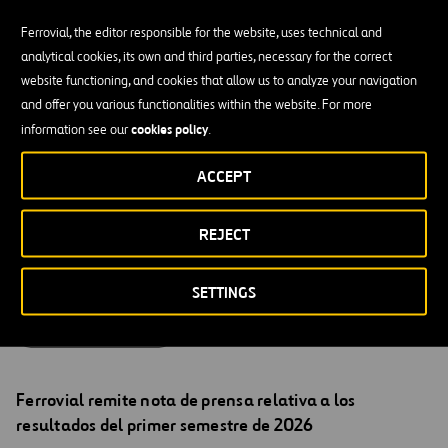
programa de recompra de acciones propias entre el 27
y el 31 de julio de 2026
Ferrovial, the editor responsible for the website, uses technical and
04/08/2026
analytical cookies, its own and third parties, necessary for the correct
website functioning, and cookies that allow us to analyze your navigation
and offer you various functionalities within the website. For more
HECHOS RELEVANTES
cookies policy
information see our
.
Ferrovial remite una versión actualizada de la
ACCEPT
presentación para inversores de fecha 08/05 y nº
Registro 40749 que corrige errores en la inversión en
407 ETR (diapositiva 27) y los vencimientos de deuda de
REJECT
NTO (diapositiva 95).
31/07/2026
SETTINGS
HECHOS RELEVANTES
Ferrovial remite nota de prensa relativa a los
resultados del primer semestre de 2026