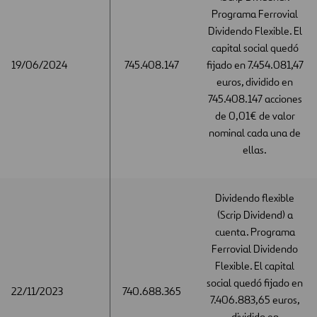
Programa Ferrovial
Dividendo Flexible. El
capital social quedó
19/06/2024
19/06/2024
745.408.147
fijado en 7.454.081,47
euros, dividido en
745.408.147 acciones
de 0,01€ de valor
nominal cada una de
ellas.
Dividendo flexible
(Scrip Dividend) a
cuenta. Programa
Ferrovial Dividendo
Flexible. El capital
social quedó fijado en
22/11/2023
22/11/2023
740.688.365
7.406.883,65 euros,
dividido en