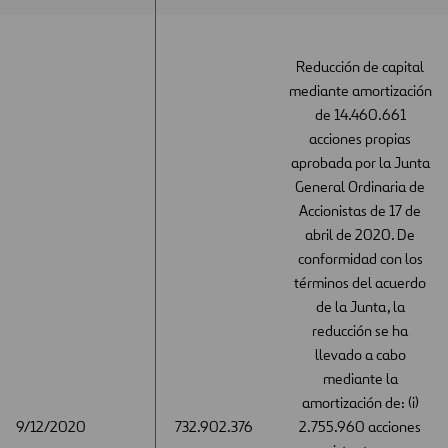
Reducción de capital
mediante amortización
de 14.460.661
acciones propias
aprobada por la Junta
General Ordinaria de
Accionistas de 17 de
abril de 2020. De
conformidad con los
términos del acuerdo
de la Junta, la
reducción se ha
llevado a cabo
mediante la
amortización de: (i)
9/12/2020
9/12/2020
732.902.376
2.755.960 acciones