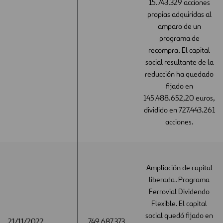
15.743.329 acciones
propias adquiridas al
amparo de un
programa de
recompra. El capital
social resultante de la
reducción ha quedado
fijado en
145.488.652,20 euros,
dividido en 727.443.261
acciones.
Ampliación de capital
liberada. Programa
Ferrovial Dividendo
Flexible. El capital
social quedó fijado en
21/11/2022
21/11/2022
749.687.373