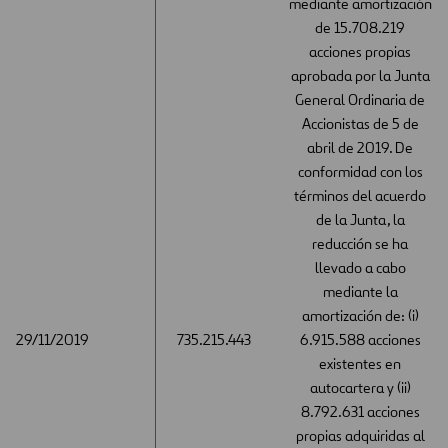
mediante amortización
de 15.708.219
acciones propias
aprobada por la Junta
General Ordinaria de
Accionistas de 5 de
abril de 2019. De
conformidad con los
términos del acuerdo
de la Junta, la
reducción se ha
llevado a cabo
mediante la
amortización de: (i)
29/11/2019
29/11/2019
735.215.443
6.915.588 acciones
existentes en
autocartera y (ii)
8.792.631 acciones
propias adquiridas al