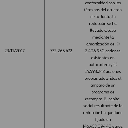
conformidad con los
términos del acuerdo
de la Junta, la
reducción se ha
llevado a cabo
mediante la
amortización de: (i)
23/11/2017
23/11/2017
732.265.472
2.406.950 acciones
existentes en
autocartera y (ii)
14.593.242 acciones
propias adquiridas al
amparo de un
programa de
recompra. El capital
social resultante de la
reducción ha quedado
fijado en
146.453.094,40 euros,