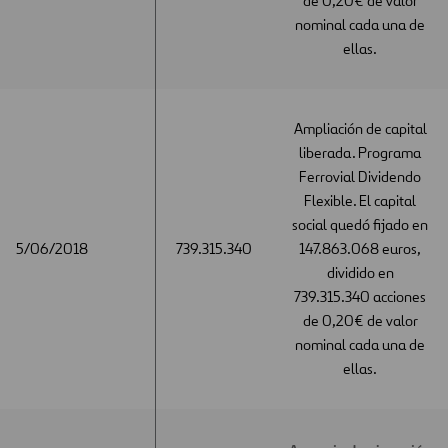
de 0,20€ de valor
nominal cada una de
ellas.
Ampliación de capital
liberada. Programa
Ferrovial Dividendo
Flexible. El capital
social quedó fijado en
5/06/2018
5/06/2018
739.315.340
147.863.068 euros,
dividido en
739.315.340 acciones
de 0,20€ de valor
nominal cada una de
ellas.