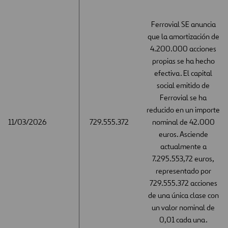
Ferrovial SE anuncia
que la amortización de
4.200.000 acciones
propias se ha hecho
efectiva. El capital
social emitido de
Ferrovial se ha
reducido en un importe
11/03/2026
11/03/2026
729.555.372
nominal de 42.000
euros. Asciende
actualmente a
7.295.553,72 euros,
representado por
729.555.372 acciones
de una única clase con
un valor nominal de
0,01 cada una.