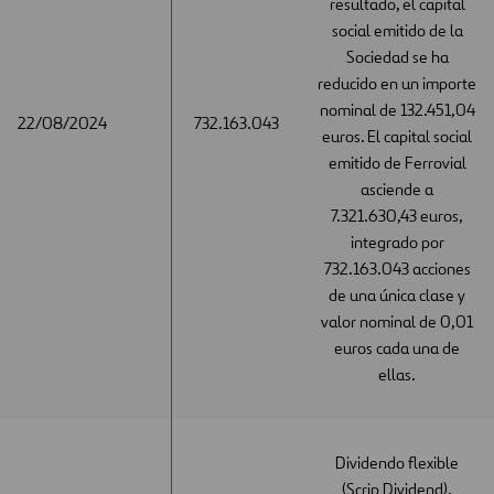
resultado, el capital
social emitido de la
Sociedad se ha
reducido en un importe
nominal de 132.451,04
22/08/2024
22/08/2024
732.163.043
euros. El capital social
emitido de Ferrovial
asciende a
7.321.630,43 euros,
integrado por
732.163.043 acciones
de una única clase y
valor nominal de 0,01
euros cada una de
ellas.
Dividendo flexible
(Scrip Dividend).