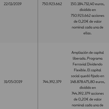
22/11/2019
22/11/2019
750.923.662
150.184.732,40 euros,
dividido en
750.923.662 acciones
de 0,20€ de valor
nominal cada una de
ellas.
Ampliación de capital
liberada. Programa
Ferrovial Dividendo
Flexible. El capital
social quedó fijado en
31/05/2019
31/05/2019
744.392.379
148.878.475,80 euros,
dividido en
744.392.379 acciones
de 0,20€ de valor
nominal cada una de