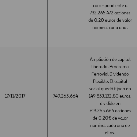
correspondiente a
732.265.472 acciones
de 0,20 euros de valor
nominal cada una.
Ampliación de capital
liberada. Programa
Ferrovial Dividendo
Flexible. El capital
social quedó fijado en
17/11/2017
17/11/2017
749.265.664
149.853.132,80 euros,
dividido en
749.265.664 acciones
de 0,20€ de valor
nominal cada una de
ellas.