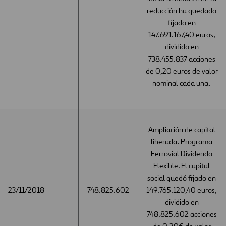
reducción ha quedado
fijado en
147.691.167,40 euros,
dividido en
738.455.837 acciones
de 0,20 euros de valor
nominal cada una.
Ampliación de capital
liberada. Programa
Ferrovial Dividendo
Flexible. El capital
social quedó fijado en
23/11/2018
23/11/2018
748.825.602
149.765.120,40 euros,
dividido en
748.825.602 acciones