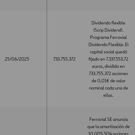
Dividendo flexible
(Scrip Dividend).
Programa Ferrovial
Dividendo Flexible. El
capital social quedó
25/06/2025
25/06/2025
733.755.372
fijado en 7.337.553,72
euros, dividido en
733.755.372 acciones
de 0,01€ de valor
nominal cada una de
ellas.
Ferrovial SE anuncia
que la amortización de
10.005.504 acciones