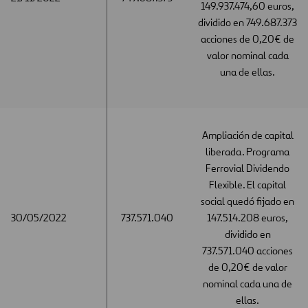
149.937.474,60 euros,
dividido en 749.687.373
acciones de 0,20€ de
valor nominal cada
una de ellas.
Ampliación de capital
liberada. Programa
Ferrovial Dividendo
Flexible. El capital
social quedó fijado en
30/05/2022
30/05/2022
737.571.040
147.514.208 euros,
dividido en
737.571.040 acciones
de 0,20€ de valor
nominal cada una de
ellas.