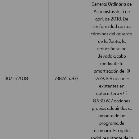
General Ordinaria de
Accionistas de 5 de
abril de 2018. De
conformidad con los
términos del acuerdo
de la Junta, la
reducción se ha
llevado a cabo
mediante la
amortización de: (i)
30/11/2018
30/11/2018
738.455.837
1.439.148 acciones
existentes en
autocartera y (ii)
8.930.617 acciones
propias adquiridas al
amparo de un
programa de
recompra. El capital
social resultante de la