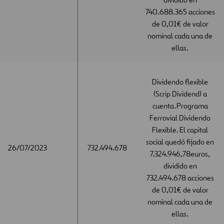
740.688.365 acciones
de 0,01€ de valor
nominal cada una de
ellas.
Dividendo flexible
(Scrip Dividend) a
cuenta.Programa
Ferrovial Dividendo
Flexible. El capital
social quedó fijado en
26/07/2023
26/07/2023
732.494.678
7.324.946,78euros,
dividido en
732.494.678 acciones
de 0,01€ de valor
nominal cada una de
ellas.