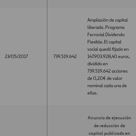
Ampliación de capital
liberada. Programa
Ferrovial Dividendo
Flexible. El capital
social quedó fijado en
23/05/2017
23/05/2017
739.519.642
147.903.928,40 euros,
dividido en
739.519.642 acciones
de 0,20€ de valor
nominal cada una de
ellas.
Anuncio de ejecución
de reducción de
capital publicado en