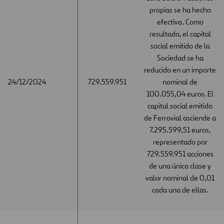
propias se ha hecho
efectiva. Como
resultado, el capital
social emitido de la
Sociedad se ha
reducido en un importe
24/12/2024
24/12/2024
729.559.951
nominal de
100.055,04 euros. El
capital social emitido
de Ferrovial asciende a
7.295.599,51 euros,
representado por
729.559.951 acciones
de una única clase y
valor nominal de 0,01
cada una de ellas.