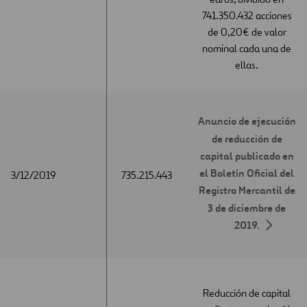
741.350.432 acciones
de 0,20€ de valor
nominal cada una de
ellas.
Anuncio de ejecución
de reducción de
capital publicado en
el Boletín Oficial del
3/12/2019
3/12/2019
735.215.443
Registro Mercantil de
3 de diciembre de
2019.
Reducción de capital