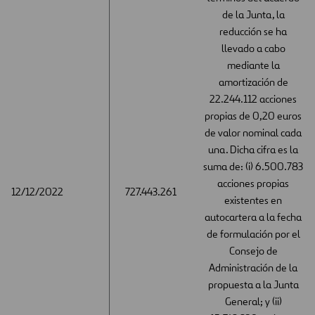
de la Junta, la
reducción se ha
llevado a cabo
mediante la
amortización de
22.244.112 acciones
propias de 0,20 euros
de valor nominal cada
una. Dicha cifra es la
suma de: (i) 6.500.783
acciones propias
12/12/2022
12/12/2022
727.443.261
existentes en
autocartera a la fecha
de formulación por el
Consejo de
Administración de la
propuesta a la Junta
General; y (ii)