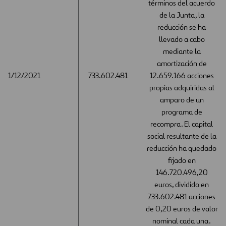
términos del acuerdo
de la Junta, la
reducción se ha
llevado a cabo
mediante la
amortización de
1/12/2021
1/12/2021
733.602.481
12.659.166 acciones
propias adquiridas al
amparo de un
programa de
recompra. El capital
social resultante de la
reducción ha quedado
fijado en
146.720.496,20
euros, dividido en
733.602.481 acciones
de 0,20 euros de valor
nominal cada una.