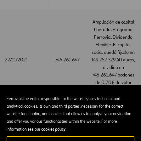
Ampliación de capital
liberada. Programa
Ferrovial Dividendo
Flexible. El capital
social quedó fijado en
22/11/2021
22/11/2021
746.261.647
149.252.329,40 euros,
dividido en
746.261.647 acciones
de 0,20€ de valor
nominal cada una de
ellas.
Ferrovial, the editor responsible for the website, uses technical and
analytical cookies, its own and third parties, necessary for the correct
website functioning, and cookies that allow us to analyze your navigation
and offer you various functionalities within the website. For more
Ampliación de capital
cookies policy
information see our
.
liberada. Programa
Ferrovial Dividendo