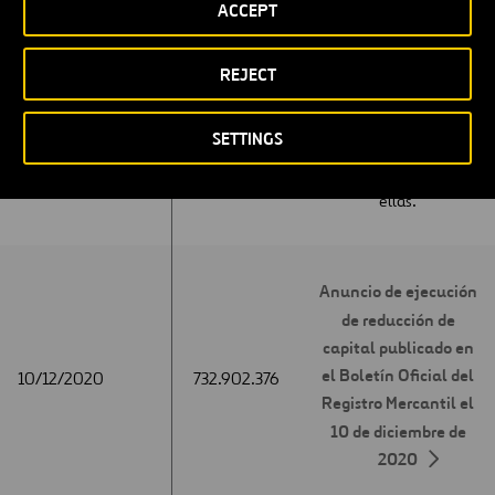
ACCEPT
Flexible. El capital
social quedó fijado en
31/05/2021
31/05/2021
738.518.090
147.703.618 euros,
REJECT
dividido en
738.518.090 acciones
SETTINGS
de 0,20€ de valor
nominal cada una de
ellas.
Anuncio de ejecución
de reducción de
capital publicado en
el Boletín Oficial del
10/12/2020
10/12/2020
732.902.376
Registro Mercantil el
10 de diciembre de
2020