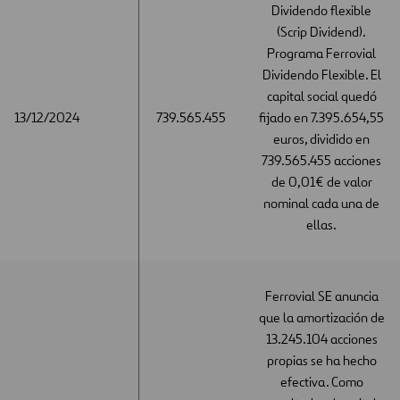
Dividendo flexible
(Scrip Dividend).
Programa Ferrovial
Dividendo Flexible. El
capital social quedó
13/12/2024
13/12/2024
739.565.455
fijado en 7.395.654,55
euros, dividido en
739.565.455 acciones
de 0,01€ de valor
nominal cada una de
ellas.
Ferrovial SE anuncia
que la amortización de
13.245.104 acciones
propias se ha hecho
efectiva. Como