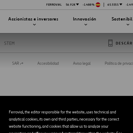
|
FERROVIAL
56.92€
-1.488%
65.555$
-1.4
Accionistas e inversores
Innovación
Sostenibi
STEM
DESCÁR
SAR
Accesibilidad
Aviso legal
Política de priva
Abrir
TRATEGIA DE INNOVACIÓN
DAD
en
MPAÑÍA
una
nueva
PRESENTACIONES
enibilidad
Innovación en seguridad
pestaña
Tecnologías
bilidad
stración
STEM
Ferrovial, the editor responsible for the website, uses technical and
ón
analytical cookies, its own and third parties, necessary for the correct
Proyectos Financiados
website functioning, and cookies that allow us to analyze your