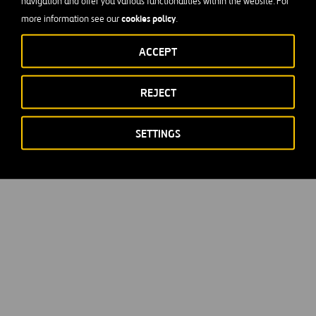
navigation and offer you various functionalities within the website. For
cookies policy
more information see our
.
ACCEPT
REJECT
SETTINGS