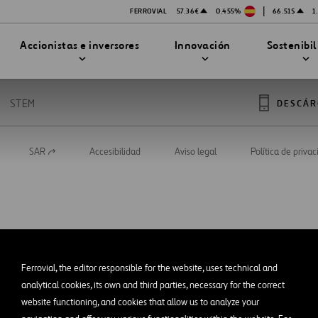
|
FERROVIAL
57.36€
0.455%
66.51$
1
Accionistas e inversores
Innovación
Sostenibi
STEM
DESCÁR
SAR
Accesibilidad
Aviso legal
Política de priva
Abrir
TRATEGIA DE INNOVACIÓN
DAD
en
MPAÑÍA
una
nueva
PRESENTACIONES
enibilidad
Innovación en seguridad
pestaña
Tecnologías
bilidad
stración
STEM
Ferrovial, the editor responsible for the website, uses technical and
ón
analytical cookies, its own and third parties, necessary for the correct
Proyectos Financiados
website functioning, and cookies that allow us to analyze your