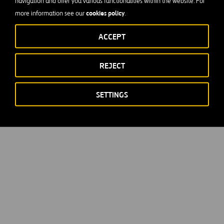
navigation and offer you various functionalities within the website. For
cookies policy
more information see our
.
ACCEPT
REJECT
SETTINGS