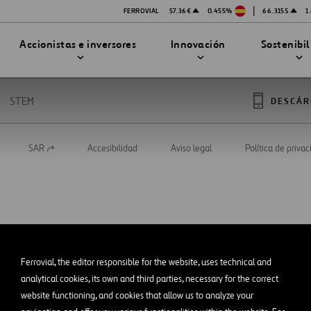
|
FERROVIAL
57.36€
0.455%
66.315$
1
Accionistas e inversores
Innovación
Sostenibi
STEM
DESCÁR
SAR
Accesibilidad
Aviso legal
Política de priva
Abrir
TRATEGIA DE INNOVACIÓN
DAD
en
MPAÑÍA
una
nueva
PRESENTACIONES
enibilidad
Innovación en seguridad
pestaña
Tecnologías
bilidad
stración
STEM
Ferrovial, the editor responsible for the website, uses technical and
ón
analytical cookies, its own and third parties, necessary for the correct
Proyectos Financiados
website functioning, and cookies that allow us to analyze your