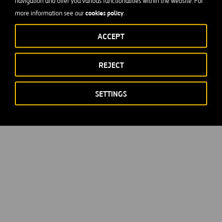
navigation and offer you various functionalities within the website. For
cookies policy
more information see our
.
ACCEPT
REJECT
SETTINGS