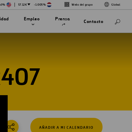
|
743%
57.12€
-1.005%
Webs del grupo
Global
Abrir
lidad
Empleo
Prensa
Contacto
en
una
nueva
pestaña
R407
AÑADIR A MI CALENDARIO