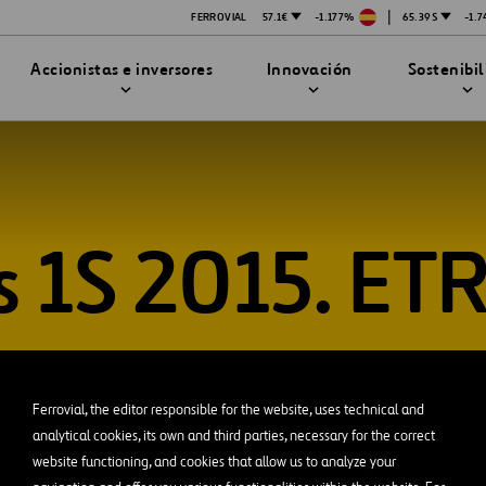
|
FERROVIAL
57.1€
-1.177%
65.39$
-1.
Accionistas e inversores
Innovación
Sostenibi
s 1S 2015. ET
TRATEGIA DE INNOVACIÓN
DAD
MPAÑÍA
PRESENTACIONES
enibilidad
Innovación en seguridad
Tecnologías
bilidad
stración
STEM
Ferrovial, the editor responsible for the website, uses technical and
ón
analytical cookies, its own and third parties, necessary for the correct
Proyectos Financiados
website functioning, and cookies that allow us to analyze your