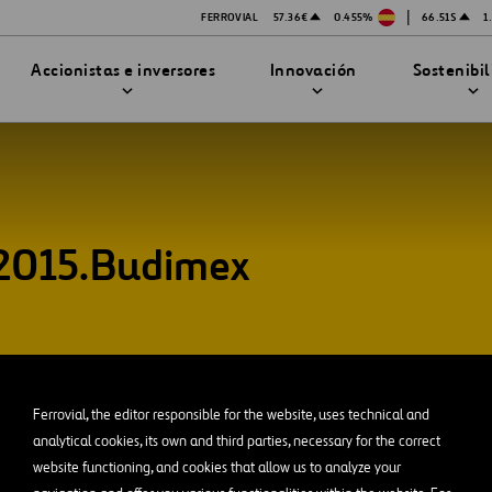
|
FERROVIAL
57.36€
0.455%
66.51$
1
Accionistas e inversores
Innovación
Sostenibi
o 2015.Budimex
TRATEGIA DE INNOVACIÓN
DAD
MPAÑÍA
PRESENTACIONES
enibilidad
Innovación en seguridad
Tecnologías
bilidad
stración
STEM
Ferrovial, the editor responsible for the website, uses technical and
ón
analytical cookies, its own and third parties, necessary for the correct
Proyectos Financiados
website functioning, and cookies that allow us to analyze your