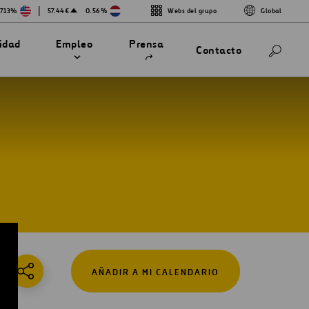
|
.713%
57.44€
0.56%
Webs del grupo
Global
Abrir
lidad
Empleo
Prensa
Contacto
en
una
nueva
pestaña
AÑADIR A MI CALENDARIO