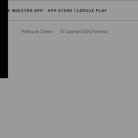
GATE NUESTRA APP:
APP STORE
GOOGLE PLAY
cidad
Política de Cookies
© Copyright 2026
, Ferrovial